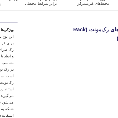
محیط‌های غیرمتمرکز
برابر شرایط محیطی
پ
1. سرورهای رک‌مونت (Rack
ویژگی‌ها 
این نوع 
برای قرا
رک طراحی
و ابعاد یا
متناسب ب
در رک تول
است. سر
رک‌مونت 
استاندارد
می‌گیرند 
می‌شود ت
شبکه به ط
استفاده ش