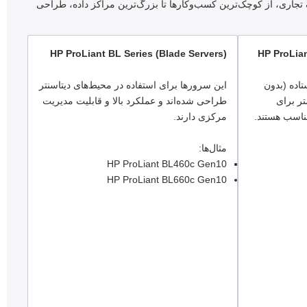
ورهای HP است که برای مصارف مختلف تجاری، از کوچک‌ترین کسب‌وکارها تا بزرگ‌ترین مراکز داده، طراحی
HP ProLiant BL Series (Blade Servers)
HP ProLian
ایستاده (بدون
این سرورها برای استفاده در محیط‌های دیتاسنتر
تر برای
طراحی شده‌اند و عملکرد بالا و قابلیت مدیریت
اسب هستند.
مرکزی دارند.
مثال‌ها:
HP ProLiant BL460c Gen10
HP ProLiant BL660c Gen10