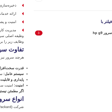
ذخیره‌سازی 
ارائه خدمات
فیلتر با
امنیت و پشت
مدیریت کارب
سرور hp g9
3
وظایف زیر را بر 
تفاوت سرو
هرچند سرور نیز 
قدرت سخت‌افزا
سیستم عامل:
سرو
پایداری و قابلیت
امنیت:
امنیت سرو
اگر مطمئن نیستید
انواع سرور
شرکت HP (Hewlett-Packard) طیف وسیعی از سرورها را برای مصارف مختلف تولید می‌کند. این سرورها به‌طور کلی به دو دسته اصلی تقسیم می‌شوند: