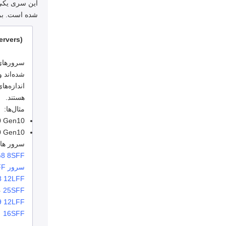
شده است. برخ
ervers)
شده‌اند و
هستند.
مثال‌ها:
0 Gen10
0 Gen10
سرور های DL نیز می توا
8 8SFF
سرور HP DL380 G10 8SFF
8 12LFF
،
25SFF
9 12LFF
16SFF