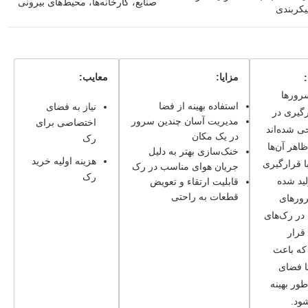
صنایع، کارخانه‌ها، محیط‌های بیرونی
یکربندی
مزایا:
معایب:
:
سرورها
استفاده بهینه از فضا
نیاز به فضای
رگیری در
مدیریت آسان چندین سرور
اختصاصی برای
 شده‌اند
در یک مکان
رک
 ظاهر آن‌ها
خنک‌سازی بهتر به دلیل
هزینه اولیه خرید
ا قرارگیری
جریان هوای مناسب در رک
رک
ید شده
قابلیت ارتقاء و تعویض
قطعات به راحتی
ورهای
در رک‌های
 قرار
که باعث
ا فضای
ور بهینه
ود.