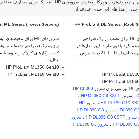
این سری یکی از معروف‌ترین و پرکاربردترین سر
ی از مدل‌های این سری عبارتند از:
t ML Series (Tower Servers)
HP ProLiant DL Series (Rack S
سرورهای DL برای نصب در رک طراحی
سرورهای ML برای محیط‌های 
 عملکرد بالایی دارند. این مدل‌ها در
نیاز به رک) طراحی شده‌اند و بیش
اندازه‌های مختلف از 1U تا 3U در دسترس
کسب‌وکارهای کوچک و متوسط من
مثال‌ها:
HP ProLiant ML350 Gen10
HP ProLiant ML110 Gen10
HP ProLiant DL38
HP ProLiant DL56
ن سرور
HP DL360
G
، سرور
HP DL360 G9 8SFF
،
،
سرور HP
DL380 G
،
سرور HP DL380 G8
سرور HP DL380 G8 8SFF
،
سرور
HP DL380 G
،
سرور HP DL380 G9