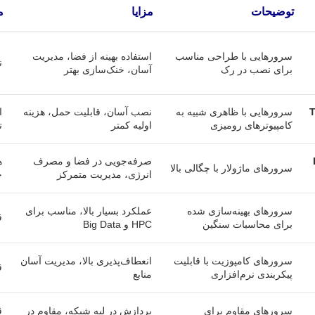
توضیحات
مزایا
م
سرورهایی با طراحی مناسب
استفاده بهینه از فضا، مدیریت
ن
برای نصب در رک
آسان، خنک‌سازی بهتر
To
سرورهایی با ظاهری شبیه به
نصب آسان، قابلیت حمل، هزینه
ا
کامپیوترهای رومیزی
اولیه کمتر
ت
B
صرفه‌جویی در فضا و مصرف
ه
سرورهای ماژولار با چگالی بالا
انرژی، مدیریت متمرکز
خ
سرورهای بهینه‌سازی شده
عملکرد بسیار بالا، مناسب برای
ق
برای محاسبات سنگین
HPC و Big Data
سرورهای کامپوزیت با قابلیت
انعطاف‌پذیری بالا، مدیریت آسان
ق
پیکربندی نرم‌افزاری
منابع
سرورهای مقاوم برای
پردازش در لبه شبکه، مقاوم در
ق