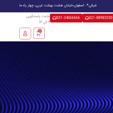
 ستون، ابوعلی سینا شرقی
📍 اصفهان،خیابان هشت بهشت غربی، چهار راه ملک، ساخ
ساعت پاسخگویی
031-34066666
021-88983330
8 الی 17
0