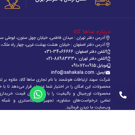
درباره ساها کالا
آدرس دفتر تهران : میدان فاطمی، خیابان چهل ستون، ابوعلی سی
آدرس دفتر اصفهان : خیابان هشت بهشت غربی، چهار راه ملک، س
تلفن دفتر اصفهان: 34066666-031
تلفن دفتر تهران: 88983330-021
موبایل:09107200915
ایمیل: info@sahakala.com
شرکت سهند ارتباطات هوشمند با نام تجاری ساها کالا، علاوه‌ بر تن
محصولات، این امکان را در اختیار شما عزیزان قرار می‌دهد تا با 
محصولات اورجینال و باکیفیت را با بروز ترین قیمت خریداری
تماس
تمامی درخواست‌های مشاوره، تجهیزات دیتاسنتری و شبکه می
وب‌سایت ما دیدن فرمائید.