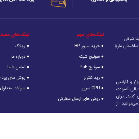
لینک‌های مهم
لینک‌های مفید
نا شرقی
اختمان ماریا
● خرید سرور HP
● وبلاگ
● سوئیچ شبکه
● درباره ما
● سوئیچ PoE
● تماس با ما
● رید کنترلر
● روش های پرد
وع و گارانتی
● CPU سرور
● سوالات متداول
خیالی آسوده،
 کنید. برای
● روش های ارسال سفارش
‌توانید از
1404©
تمامی حقوق مالکیت معنوی این وب‌سایت برای فروشگاه ساهاکالا محفوظ است.