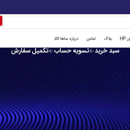
 بهشت غربی، چهار راه ملک، ساختمان ماریا
📍 تهران، میدان فاطمی، خیابان چهل
 HP
بلاگ
تماس
درباره ساها کالا
سبد خرید
تسویه حساب
تکمیل سفارش
خالی است.
Before pro