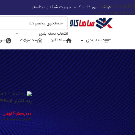
Skip to navigation
فروش سرور HP و کلیه تجهیزات شبکه و دیتاسنتر
Skip to main content
انتخاب دسته بندی
دسته بندی
ساها کالا
محصولات
سرور
فیلتر بر اساس قیمت
خانه
/
قطعات جانبی 
رید کنترلر HP Smart Array P۴۴۰ar
4,500,000
تومان
افزودن به سبد خرید
صافی