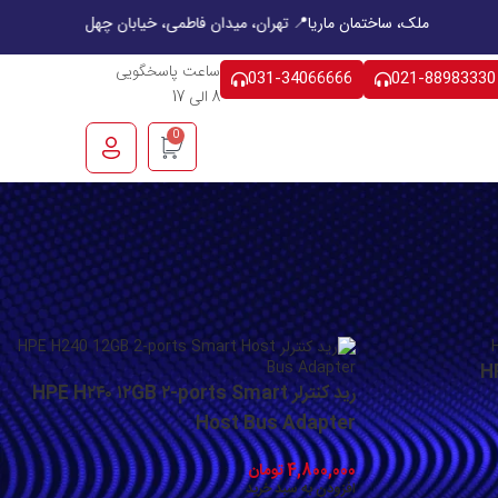
 هشت بهشت غربی، چهار راه ملک، ساختمان ماریا
📍 تهران، میدان فاطمی، خیابان
ساعت پاسخگویی
031-34066666
021-88983330
8 الی 17
0
یش
12
24
18
9
رید کنترلر HPE H۲۴۰ ۱۲GB ۲-ports Smart
Host Bus Adapter
4,800,000
تومان
افزودن به سبد خرید