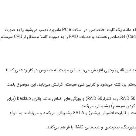
این نوع کنترلر، یک قطعه سخت‌افزاری مستقل است نصب رید کنترلر سخت افزاری به گونه ای است که مانند یک کارت اختصاصی در اسلات PCIe مادربرد نصب می‌شود یا به صورت
یک تراشه روی مادربرد تعبیه شده است. رید کنترلرهای سخت‌افزاری دارای پردازنده و حافظه کش (Cache) اختصاصی هستند و عملیات RAID را به صورت کاملا مستقل از CPU سیستم
طور قابل توجهی افزایش می‌یابد. این مزیت به خصوص در کاربردهایی که با
جام محاسبات RAID به صورت مستقل، فشار از روی CPU و RAM سیستم برداشته می‌شود و کارایی کلی سیستم افزایش می‌یابد. این موضوع باعث
این کنترلرها معمولا از سطوح RAID پیشرفته (مانند رید کنترلر RAID 6، رید کنترلر RAID 50، رید کنترلرRAID 60) و ویژگی‌های اضافی مانند باتری backup (برای
کنترلرهای سخت‌افزاری از رابط‌های مختلفی مانند PCIe، SAS (برای سرعت و قابلیت اطمینان بیشتر) و SATA پشتیبانی می‌کنند و می‌توانند به انواع
 و عیب‌یابی RAID را فراهم می‌کنند.