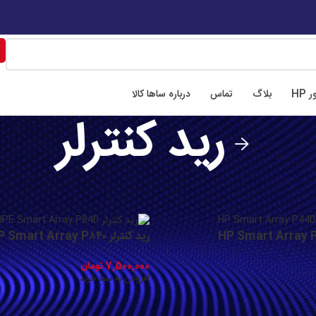
📍 تهران، میدان فاطمی، خیابان چهل ستون، ابوعلی سینا شرقی
📍 اصفهان،خیابان
 HP
بلاگ
تماس
درباره ساها کالا
رید کنترلر
رید کنترلر
نما
سرور
/
رید کنترلر HP Smart Array P۸۴۰
7,500,000
تومان
افزودن به سبد خرید