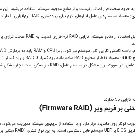
به خرید سخت‌افزار اضافی نیست و از منابع موجود سیستم استفاده می‌شود. ای
ی:
معمولا سیستم‌های عامل ابزارهای لازم برای پیاده‌سازی RAID نرم‌افزاری را دارند و نیازی به نصب درایور یا نرم‌افزار اضافی نیست.
به دلیل استفاده از منابع س
د.
:
باعث کاهش کارایی کلی سیستم می‌شود، زیرا CPU و RAM باید به پردازش RAID نیز بپردازند.
R:
معمولا فقط از سطوح RAID ساده مانند رید کنترلر RAID 0 و رید کنترلر RAID 1 پشتیبانی می‌کند و قابلیت پیاده‌سازی سطوح RAID پیشرفته را ندارد.
عامل:
در صورت بروز مشکل در سیستم عامل، RAID نیز ممکن است دچار مشکل شود.
ه کارایی بالا ندارند
 فریم‌ ویر (Firmware RAID)
بر BIOS" نیز گفته می‌شود.