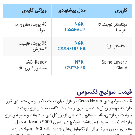
کاربری
مدل پیشنهادی
ویژگی کلیدی
N5K-
دیتاسنتر کوچک تا
48 پورت، مقرون به
C5548UP
متوسط
صرفه
N5K-
96 پورت، قابلیت
دیتاسنتر بزرگ
C5596UP-FA
گسترش
N9K-
ACI-Ready،
Spine Layer /
C9396PX
Cloud
مقیاس‌پذیری بالا
قیمت سوئیچ نکسوس
قیمت سوئیچ‌های Cisco Nexus در بازار ایران تحت تاثیر عوامل متعددی قرار
دارد که مهم‌ترین آن‌ها شامل سری و مدل دستگاه، تعداد و نوع پورت‌ها،
ظرفیت پردازشی، قابلیت‌های پشتیبانی از پروتکل‌های پیشرفته و همچنین نوع
واردات (نو یا استوک) می‌باشد. سوئیچ‌های سری Nexus 9000 به دلیل
معماری مدرن و پشتیبانی از تکنولوژی‌های جدید مانند ACI معمولاً در رده