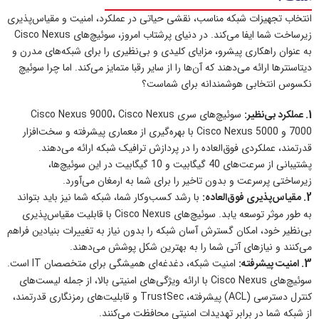
انتخاب تجهیزات شبکه مناسب، نقشی حیاتی در عملکرد، امنیت و مقیاس‌پذیری
زیرساخت شما ایفا می‌کند. در دنیای پرشتاب امروز، سوئیچ‌های Cisco Nexus
به عنوان راهکاری پیشرو، مزایای کلیدی و بی‌نظیری را برای شبکه‌های مدرن و
دیتاسنترها ارائه می‌دهند که آن‌ها را از سایر رقبا متمایز می‌کند. اما چرا سوئیچ
نکسوس انتخابی هوشمندانه برای شماست؟
1. عملکرد بی‌نظیر:
سوئیچ‌های سری Cisco Nexus 9000، Cisco Nexus
7000 و Cisco Nexus 5000 با بهره‌گیری از معماری پیشرفته و سخت‌افزار
قدرتمند، عملکردی فوق‌العاده را در پردازش ترافیک شبکه ارائه می‌دهند.
پشتیبانی از سرعت‌های 40 گیگابیت و 10 گیگابیت در این سوئیچ‌ها،
زیرساختی پرسرعت و بدون تاخیر را برای شما به ارمغان می‌آورد.
2. مقیاس‌پذیری فوق‌العاده:
با رشد کسب‌وکار شما، شبکه شما نیز باید بتواند
به طور موثر توسعه یابد. سوئیچ‌های Cisco Nexus با قابلیت مقیاس‌پذیری
بی‌نظیر خود، امکان گسترش آسان شبکه را بدون نیاز به تغییرات بنیادین فراهم
می‌کنند و نیازهای آتی شما را به بهترین شکل پوشش می‌دهند.
3. امنیت پیشرفته:
امنیت شبکه، دغدغه‌ای همیشگی برای متخصصان IT است.
سوئیچ‌های Cisco Nexus با ارائه ویژگی‌های امنیتی بالا، از جمله لیست‌های
کنترل دسترسی (ACL) پیشرفته، TrustSec و قابلیت‌های رمزنگاری قدرتمند،
از شبکه شما در برابر تهدیدات امنیتی محافظت می‌کنند.