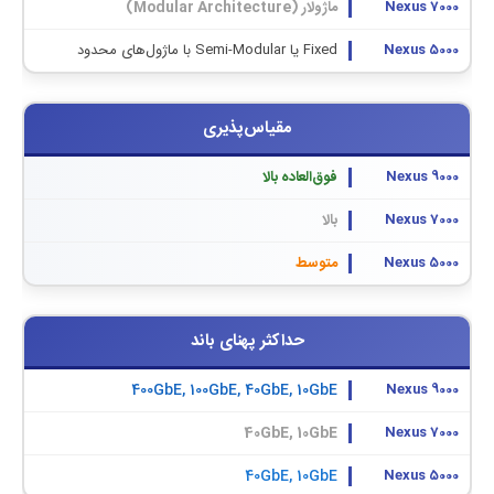
ماژولار (Modular Architecture)
Fixed یا Semi-Modular با ماژول‌های محدود
مقیاس‌پذیری
فوق‌العاده بالا
بالا
متوسط
حداکثر پهنای باند
400GbE, 100GbE, 40GbE, 10GbE
40GbE, 10GbE
40GbE, 10GbE