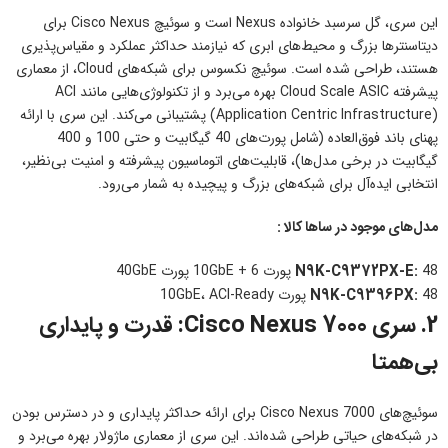
این سری، گل سرسبد خانواده Nexus است و سوئیچ Cisco Nexus برای
دیتاسنترها بزرگ و محیط‌های ابری که نیازمند حداکثر عملکرد و مقیاس‌پذیری
هستند، طراحی شده است. سوئیچ نکسوس برای شبکه‌های Cloud، از معماری
پیشرفته Cloud Scale ASIC بهره می‌برد و از تکنولوژی‌هایی مانند ACI
(Application Centric Infrastructure) پشتیبانی می‌کند. این سری با ارائه
پهنای باند فوق‌العاده (شامل پورت‌های 40 گیگابیت و حتی 100 و 400
گیگابیت در برخی مدل‌ها)، قابلیت‌های اتوماسیون پیشرفته و امنیت بی‌نظیر،
انتخابی ایده‌آل برای شبکه‌های بزرگ و پیچیده به شمار می‌رود.
مدل‌های موجود در ساها کالا :
48 پورت 10GbE + 6 پورت 40GbE
N9K-C9372PX-E:
48 پورت 10GbE، ACI-Ready
N9K-C9396PX:
2. سری Cisco Nexus 7000: قدرت و پایداری
بی‌همتا
سوئیچ‌های Cisco Nexus 7000 برای ارائه حداکثر پایداری و در دسترس بودن
در شبکه‌های حیاتی طراحی شده‌اند. این سری از معماری ماژولار بهره می‌برد و