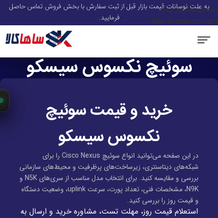
به علت نوسانات قیمت بازار قبل از ثبت سفارش با بخش فروش تماس حاصل
Skip to navigation
فرمایید.
Skip to main content
سوئیچ‌ نکسوس سیسکو
سرور و قطعات سرور HP
استوریج و ذخیره ساز
سوئیچ شبکه
ماژول شبکه
تجهیزات Voip
صفحه اصلی
اکسس پوینت
خرید و قیمت سوئیچ
WR
سوئ
نکسوس سیسکو
در این صفحه می‌توانید انواع سوئیچ Cisco Nexus را برای
شبکه‌های دیتاسنتری، زیرساخت‌های پرظرفیت و محیط‌های سازمانی
بررسی و مقایسه کنید. برای انتخاب مدل مناسب از سری‌های N5K و
N9K، مشخصات فنی، تعداد پورت، سرعت uplink، وضعیت دستگاه
و قیمت روز را بررسی کنید.
استعلام قیمت روز، مهلت تست، مشاوره خرید و ارسال به