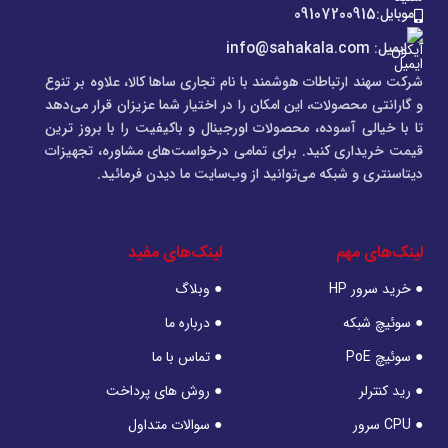
موبایل:09107200915
ایمیل: info@sahakala.com
شرکت سهند ارتباطات هوشمند با نام تجاری ساها کالا، علاوه‌ بر تنوع
و گارانتی محصولات، این امکان را در اختیار شما عزیزان قرار می‌دهد
تا با خیالی آسوده، محصولات اورجینال و باکیفیت را با بروز ترین
قیمت خریداری کنید. برای تمامی درخواست‌های مشاوره، تجهیزات
دیتاسنتری و شبکه می‌توانید از وب‌سایت ما دیدن فرمائید.
لینک‌های مهم
لینک‌های مفید
● خرید سرور HP
● وبلاگ
● سوئیچ شبکه
● درباره ما
● سوئیچ PoE
● تماس با ما
● رید کنترلر
● روش های پرداخت
● CPU سرور
● سوالات متداول