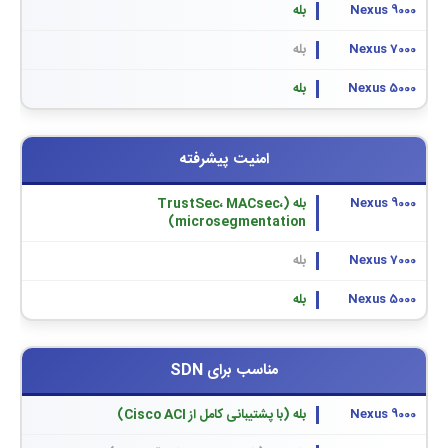
بله
بله
بله
امنیت پیشرفته
بله (TrustSec، MACsec،
microsegmentation)
بله
بله
مناسب برای SDN
بله (با پشتیبانی کامل از Cisco ACI)