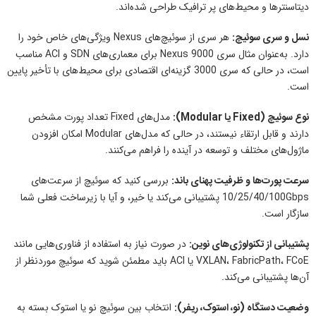
دیتاسنترها و محیط‌های پر ترافیک طراحی شده‌اند.
نسل و سری سوئیچ:
هر سری از سوئیچ‌های Nexus ویژگی‌های خاص خود را
دارد. به‌عنوان مثال سری Nexus 9000 برای معماری‌های SDN و ACI مناسب
است، در حالی که سری 3000 گزینه‌ای اقتصادی برای محیط‌های با تأخیر پایین
است.
نوع سوئیچ (Fixed یا Modular):
مدل‌های Fixed تعداد پورت مشخص
دارند و قابل ارتقاء نیستند، در حالی که مدل‌های Modular امکان افزودن
ماژول‌های مختلف و توسعه در آینده را فراهم می‌کنند.
سرعت پورت‌ها و ظرفیت پهنای باند:
بررسی کنید که سوئیچ از سرعت‌های
10/25/40/100Gbps پشتیبانی می‌کند یا خیر، و آیا با زیرساخت فعلی شما
سازگار است.
پشتیبانی از تکنولوژی‌های نوین:
در صورت نیاز به استفاده از فناوری‌هایی مانند
VXLAN، FabricPath، FCoE یا ACI باید مطمئن شوید که سوئیچ موردنظر از
آن‌ها پشتیبانی می‌کند.
وضعیت دستگاه (نو، استوک، ریفر):
انتخاب بین سوئیچ نو یا استوک بسته به