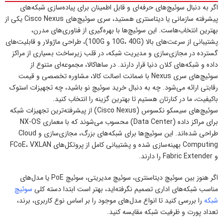
اگر به دنبال سوئیچ‌های حرفه‌ای و قابل اطمینان برای پیاده‌سازی شبکه‌های
پیشرفته سازمانی یا دیتاسنتری هستید، سری سوئیچ‌های Cisco Nexus یکی از
بهترین انتخاب‌هاست. این سوئیچ‌ها با بهره‌گیری از فناوری‌های مدرن،
پشتیبانی از سرعت‌های بالا (10G، 40G و 100G)، طراحی ماژولار و قابلیت‌های
گسترده در مجازی‌سازی و مدیریت شبکه، در قلب زیرساخت بسیاری از مراکز
داده و شبکه‌های کلان دنیا قرار دارند. در ساهاکالا، مجموعه‌ای متنوع از
سوئیچ‌های سری Nexus با ضمانت اصالت کالا، مشاوره تخصصی و قیمت
رقابتی ارائه می‌شود. چه به دنبال خرید سوئیچ نو باشید، چه تجهیزات استوک
باکیفیت، ما در کنارتان هستیم تا بهترین گزینه را انتخاب کنید.
سوئیچ‌های سیسکو نکسوس (Cisco Nexus) از پیشرفته‌ترین تجهیزات شبکه
برای مراکز داده (Data Center) محسوب می‌شوند که با معماری NX-OS
طراحی شده‌اند. این سوئیچ‌ها برای شبکه‌های بزرگ، مجازی‌سازی و Cloud
Computing بهینه‌سازی شده و پشتیبانی کامل از پروتکل‌های FCoE، VXLAN
و Fabric Extender را دارند.
اگر هنوز بین سوئیچ دیتاسنتری، سوئیچ مدیریتی، سوئیچ PoE یا مدل‌های
مناسب شبکه‌های اداری تصمیم نگرفته‌اید، بهتر است ابتدا دسته کلی
سوئیچ
شبکه
را بررسی کنید تا انواع مدل‌های موجود را بر اساس نوع کاربری، برند،
تعداد پورت و ظرفیت شبکه مقایسه کنید.