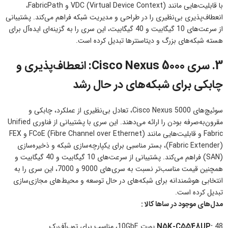
با قابلیت‌هایی مانند VDC (Virtual Device Context) و FabricPath،
انعطاف‌پذیری بی‌نظیری را در طراحی و مدیریت شبکه فراهم می‌کند. پشتیبانی
از سرعت‌های 10 گیگابیت و 40 گیگابیت، این سری را به گزینه‌ای ایده‌آل برای
هسته شبکه‌های بزرگ و دیتاسنترها تبدیل کرده است.
3. سری Cisco Nexus 5000: انعطاف‌پذیری و
چابکی برای شبکه‌های در حال رشد
سوئیچ‌های Cisco Nexus 5000، تعادل بی‌نظیری از عملکرد، چابکی و
مقرون‌به‌صرفه بودن را ارائه می‌دهند. این سری با پشتیبانی از فناوری Unified
Fabric و قابلیت‌هایی مانند FCoE (Fibre Channel over Ethernet) و FEX
(Fabric Extender)، بستر مناسبی برای یکپارچه‌سازی شبکه و ذخیره‌سازی
(SAN) فراهم می‌کند. پشتیبانی از سرعت‌های 10 گیگابیت و 40 گیگابیت و
همچنین قیمت مناسب‌تر نسبت به سری‌های 9000 و 7000، این سری را به
انتخابی هوشمندانه برای شبکه‌های در حال توسعه و محیط‌های مجازی‌سازی
تبدیل کرده است.
مدل‌های موجود در ساها کالا :
48 پورت 10GbE، مناسب برای توپ‌آف‌رک
N5K-C5548UP: