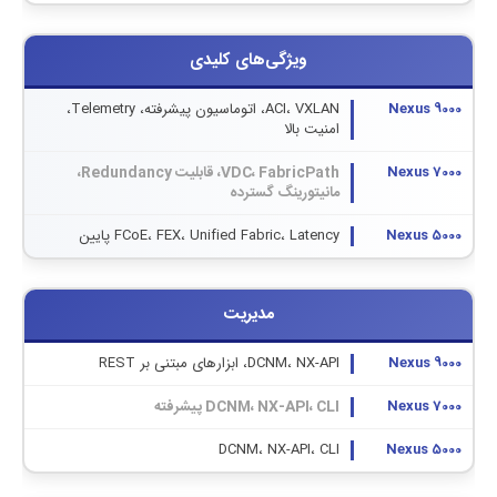
ویژگی‌های کلیدی
ACI، VXLAN، اتوماسیون پیشرفته، Telemetry،
امنیت بالا
VDC، FabricPath، قابلیت Redundancy،
مانیتورینگ گسترده
FCoE، FEX، Unified Fabric، Latency پایین
مدیریت
DCNM، NX-API، ابزارهای مبتنی بر REST
DCNM، NX-API، CLI پیشرفته
DCNM، NX-API، CLI