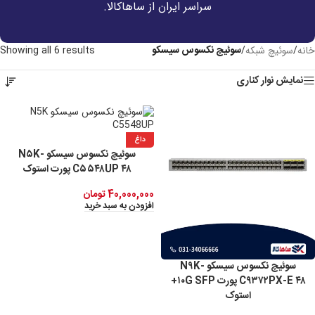
سراسر ایران از ساهاکالا.
سوئیچ‌ نکسوس سیسکو
خانه
/
سوئیچ شبکه
/
Showing all 6 results
نمایش نوار کناری
داغ
سوئیچ نکسوس سیسکو N۵K-
C۵۵۴۸UP ۴۸ پورت استوک
40,000,000
تومان
افزودن به سبد خرید
سوئیچ نکسوس سیسکو N۹K-
C۹۳۷۲PX-E ۴۸ پورت ۱۰G SFP+
استوک