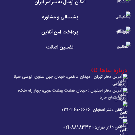
امکان ارسال به سراسر ایران
پشتیبانی و مشاوره
پرداخت امن آنلاین
تضمین اصالت
درباره ساها کالا
آدرس دفتر تهران : میدان فاطمی، خیابان چهل ستون، ابوعلی سینا
شرقی
آدرس دفتر اصفهان : خیابان هشت بهشت غربی، چهار راه ملک،
ساختمان ماریا
تلفن دفتر اصفهان: 34066666-031
تلفن دفتر تهران: 88983330-021