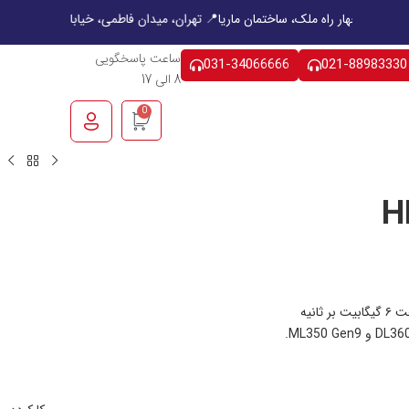
هشت بهشت غربی، چهار راه ملک، ساختمان ماریا
📍 تهران، میدان فاطمی، خیابان 
ساعت پاسخگویی
031-34066666
021-88983330
8 الی 17
0