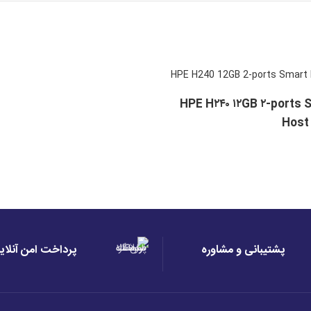
رلر HPE H۲۴۰ ۱۲GB ۲-ports Smart
Host
پشتیبانی و مشاوره
پرداخت امن آنلای