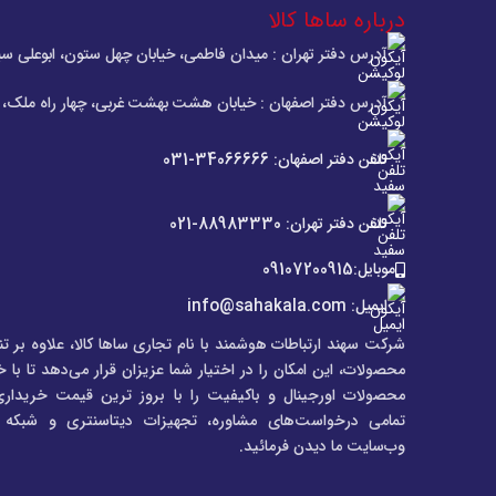
درباره ساها کالا
آدرس دفتر تهران : میدان فاطمی، خیابان چهل ستون، ابوعلی سی
آدرس دفتر اصفهان : خیابان هشت بهشت غربی، چهار راه ملک، س
تلفن دفتر اصفهان: 34066666-031
تلفن دفتر تهران: 88983330-021
موبایل:09107200915
ایمیل: info@sahakala.com
شرکت سهند ارتباطات هوشمند با نام تجاری ساها کالا، علاوه‌ بر تن
محصولات، این امکان را در اختیار شما عزیزان قرار می‌دهد تا با 
محصولات اورجینال و باکیفیت را با بروز ترین قیمت خریداری
تمامی درخواست‌های مشاوره، تجهیزات دیتاسنتری و شبکه می
وب‌سایت ما دیدن فرمائید.