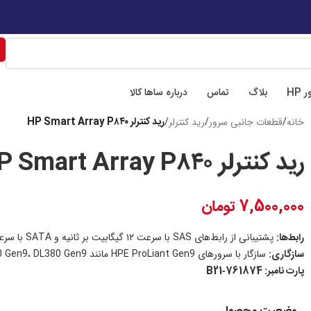
 تهران، میدان فاطمی، خیابان چهل ستون، ابوعلی سینا شرقی
📍 اصفهان،خیابان 
 HP
بلاگ
تماس
درباره ساها کالا
رید کنترلر HP Smart Array P۸۴۰
خانه
/
قطعات جانبی سرور
/
رید کنترلر
/
رید کنترلر HP Smart Array P۸۴۰
7,500,000
تومان
رابط‌ها:
پشتیبانی از رابط‌های SAS با سرعت ۱۲ گیگابیت بر ثانیه و SATA با سرعت ۶ گیگابیت بر ثانیه
سازگاری:
سازگار با سرورهای HPE ProLiant Gen9 مانند DL360 Gen9، DL380 Gen9 و ML350 Gen9.
پارت نامبر: 761874‑B21