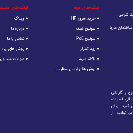
لینک‌های مهم
لینک‌های مفید
نا شرقی
● خرید سرور HP
● وبلاگ
اختمان ماریا
● سوئیچ شبکه
● درباره ما
● سوئیچ PoE
● تماس با ما
● رید کنترلر
● روش های پرد
● CPU سرور
● سوالات متداول
● روش های ارسال سفارش
وع و گارانتی
خیالی آسوده،
 کنید. برای
‌توانید از