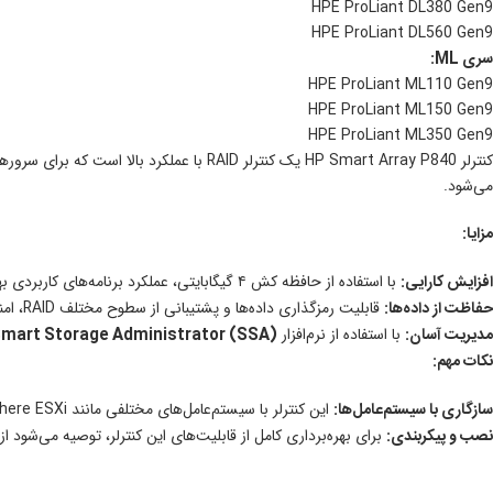
HPE ProLiant DL380 Gen9
HPE ProLiant DL560 Gen9
سری ML:
HPE ProLiant ML110 Gen9
HPE ProLiant ML150 Gen9
HPE ProLiant ML350 Gen9
می‌شود.
مزایا:
افزایش کارایی:
با استفاده از حافظه کش ۴ گیگابایتی، عملکرد برنامه‌های کاربردی بهبود می‌یابد.
حفاظت از داده‌ها:
قابلیت رمزگذاری داده‌ها و پشتیبانی از سطوح مختلف RAID، امنیت اطلاعات را تضمین می‌کند.
مدیریت آسان:
با استفاده از نرم‌افزار
mart Storage Administrator (SSA)
نکات مهم:
سازگاری با سیستم‌عامل‌ها:
این کنترلر با سیستم‌عامل‌های مختلفی مانند Windows Server، VMware vSphere ESXi و Linux سازگار است.
نصب و پیکربندی:
برای بهره‌برداری کامل از قابلیت‌های این کنترلر، توصیه می‌شود از مستندات رس