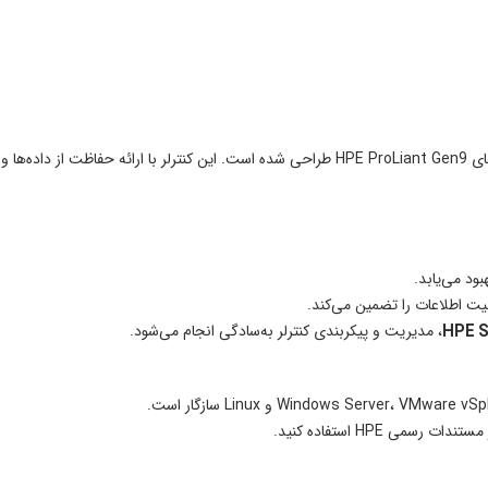
کنترلر HP Smart Array P840 یک کنترلر RAID با عملکرد بالا است که برای سرورهای  ProLiant Gen9
HPE S
، مدیریت و پیکربندی کنترلر به‌سادگی انجام می‌شود.
می HPE استفاده کنید.