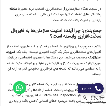
در نتیجه، هنگام سفارشفایروال سخت‌افزاری، انتخاب برند معتبر با
سابقه
پشتیبانی قابل اعتماد
نه تنها سرمایه‌گذاری مالی، بلکه تضمینی برای
پایداری و امنیت بلندمدت شبکه است.
جمع‌بندی: چرا آینده امنیت سازمان‌ها به فایروال
سخت‌افزاری وابسته است؟
با توجه به پیچیدگی روزافزون شبکه‌ها و رشد تهدیدات سایبری، استفاده از
فایروال‌های سخت‌افزاری دیگر یک گزینه اختیاری نیست؛ بلکه یک
ضرورت
استراتژیک
محسوب می‌شود. این دستگاه‌ها با معماری اختصاصی، پردازش
سریع ترافیک، مدیریت متمرکز و قابلیت‌های امنیتی پیشرفته، امنیت شبکه
را به سطحی می‌رسانند که نسخه‌های نرم‌افزاری به‌تنهایی قادر به ارائه آن
نیستند.
مزیت اصلی فایروال سخت‌افزاری، ایجاد
یک نقطه کنترل مرکزی
است که
تماس
حتی در شرایط شبکه پیچیده یا تحت حمله، از داده‌ها و کاربران محافظت
می‌کند. قابلیت‌های IDS/IPS، SSL Inspection، آنتی‌ویروس شبکه و
اتوماسیون مدیریتی باعث می‌شود خطای انسانی کاهش یافته و پایداری
روشگاه
ست علاقه‌مندی‌ها
سبد خرید
حساب من