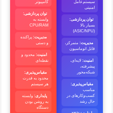
سیستم‌عامل
کامپیوتر
امنیتی
توان پردازشی:
توان پردازشی:
وابسته به
بسیار بالا
CPU/RAM
(ASIC/NPU)
مدیریت:
پراکنده
مدیریت:
متمرکز،
و دستی
قابل اتوماسیون
امنیت:
محدود و
امنیت:
لایه‌ای،
نقطه‌ای
پیشرفته،
شبکه‌محور
مقیاس‌پذیری:
محدود به قدرت
مقیاس‌پذیری:
هر سیستم
مناسب
کسب‌وکارهای در
پایداری:
وابسته
حال رشد
به روشن بودن
دستگاه