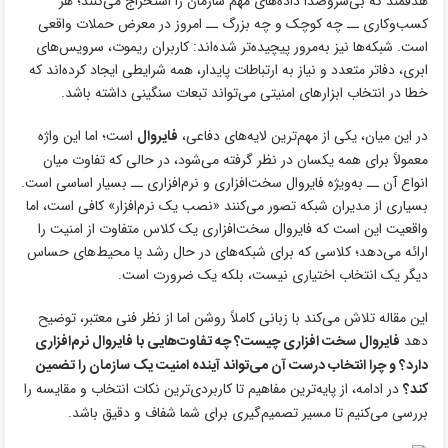
هدفمند که بی‌سروصدا داده‌های مهم سازمان را استخراج می‌کنند؛ هر
کسب‌وکاری ــ چه کوچک و چه بزرگ ــ امروز در معرض حملات واقعی
است. شبکه‌ها نیز به‌مرور پیچیده‌تر شده‌اند: کاربران ریموت، سرویس‌های
ابری، دفاتر متعدد و نیاز به ارتباطات پایدار، همه شرایطی ایجاد کرده‌اند که
خطا در انتخاب ابزارهای امنیتی می‌تواند تبعات سنگینی داشته باشد.
در این میان، یکی از مهم‌ترین لایه‌های دفاعی،
فایروال
است؛ اما این واژه
معمولاً برای همه یکسان در نظر گرفته می‌شود، در حالی که تفاوت میان
انواع آن ــ به‌ویژه فایروال سخت‌افزاری و نرم‌افزاری ــ بسیار اساسی است.
بسیاری از مدیران شبکه تصور می‌کنند «نصب یک نرم‌افزار» کافی است، اما
واقعیت این است که فایروال سخت‌افزاری یک کلاس متفاوت از امنیت را
ارائه می‌دهد؛ کلاسی که برای شبکه‌های در حال رشد یا محیط‌های حساس
دیگر یک انتخاب اختیاری نیست، بلکه یک ضرورت است.
این مقاله تلاش می‌کند با زبانی کاملاً روشن اما از نظر فنی معتبر، توضیح
دهد
فایروال سخت افزاری چیست؟ چه تفاوت‌هایی با فایروال نرم‌افزاری
دارد؟ و چرا انتخاب درست آن می‌تواند آینده امنیت یک سازمان را تضمین
کند؟
در ادامه، از پایه‌ترین مفاهیم تا کاربردی‌ترین نکات انتخاب و مقایسه را
بررسی می‌کنیم تا مسیر تصمیم‌گیری برای شما شفاف و دقیق باشد.