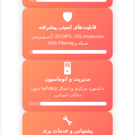
🛡️
قابلیت‌های امنیتی پیشرفته
IDS/IPS، SSL Inspection، آنتی‌ویروس
شبکه و Web Filtering.
🖥️
مدیریت و اتوماسیون
داشبورد مرکزی و اعمال Policyها بدون
دخالت انسانی.
🔧
پشتیبانی و خدمات برند