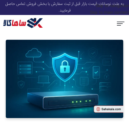
به علت نوسانات قیمت بازار قبل از ثبت سفارش با بخش فروش تماس حاصل
Skip to navigation
فرمایید.
Skip to main content
سرور و قطعات سرور HP
استوریج و ذخیره ساز
سوئیچ شبکه
ماژول شبکه
تجهیزات Voip
صفحه اصلی
اکسس پوینت