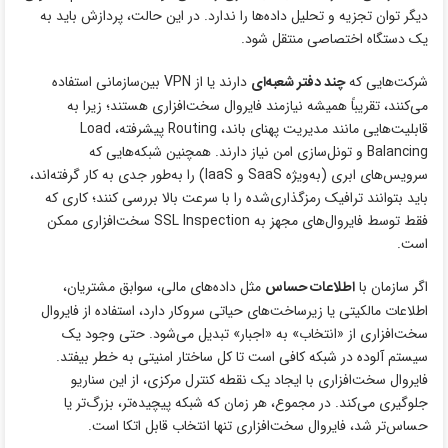
دیگر توان تجزیه و تحلیل داده‌ها را ندارد. در این حالت، پردازش باید به
یک دستگاه اختصاصی منتقل شود.
شرکت‌هایی که
چند دفتر شعبه‌ای
دارند یا از VPN بین‌سازمانی استفاده
می‌کنند، تقریباً همیشه نیازمند فایروال سخت‌افزاری هستند؛ زیرا به
قابلیت‌هایی مانند مدیریت پهنای باند، Routing پیشرفته، Load
Balancing و تونل‌سازی امن نیاز دارند. همچنین شبکه‌هایی که
سرویس‌های ابری (به‌ویژه SaaS و IaaS) را به‌طور جدی به کار گرفته‌اند،
باید بتوانند ترافیک رمزگذاری‌شده را با سرعت بالا بررسی کنند؛ کاری که
فقط توسط فایروال‌های مجهز به SSL Inspection سخت‌افزاری ممکن
است.
اگر سازمان با
اطلاعات حساس
مثل داده‌های مالی، سوابق مشتریان،
اطلاعات مالکیتی یا زیرساخت‌های حیاتی سروکار دارد، استفاده از فایروال
سخت‌افزاری از «انتخاب» به «اجبار» تبدیل می‌شود. حتی وجود یک
سیستم آلوده در شبکه کافی است تا کل ساختار امنیتی به خطر بیفتد.
فایروال سخت‌افزاری با ایجاد یک نقطه کنترل مرکزی، از این سناریو
جلوگیری می‌کند. در مجموع، هر زمان که شبکه پیچیده‌تر، بزرگ‌تر یا
حساس‌تر شد، فایروال سخت‌افزاری تنها انتخاب قابل اتکا است.