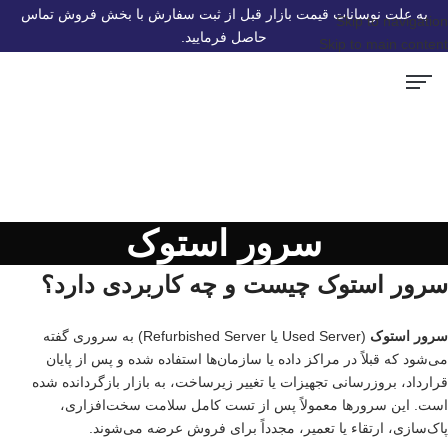
به علت نوسانات قیمت بازار قبل از ثبت سفارش با بخش فروش تماس
Skip to navigation
حاصل فرمایید.
Skip to main content
سرور و قطعات سرور HP
تجهیزات Voip
سوئیچ شبکه
ماژول شبکه
صفحه اصلی
اکسس پوینت
استوریج و ذخیره ساز
سرور استوک
سرور استوک چیست و چه کاربردی دارد؟
سرور استوک
(Used Server یا Refurbished Server) به سروری گفته
می‌شود که قبلاً در مراکز داده یا سازمان‌ها استفاده شده و پس از پایان
قرارداد، بروزرسانی تجهیزات یا تغییر زیرساخت، به بازار بازگردانده شده
است. این سرورها معمولاً پس از تست کامل سلامت سخت‌افزاری،
پاک‌سازی، ارتقاء یا تعمیر، مجدداً برای فروش عرضه می‌شوند.