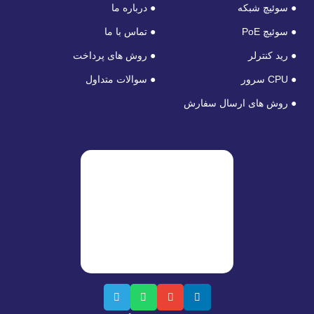
● سوئیچ شبکه
● درباره ما
● سوئیچ PoE
● تماس با ما
● رید کنترلر
● روش های پرداخت
● CPU سرور
● سوالات متداول
● روش های ارسال سفارش