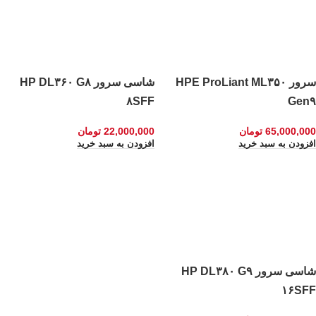
سرور HPE ProLiant ML۳۵۰
شاسی سرور HP DL۳۶۰ G۸
۸SFF
Gen۹
65,000,000
تومان
22,000,000
تومان
افزودن به سبد خرید
افزودن به سبد خرید
شاسی سرور HP DL۳۸۰ G۹
۱۶SFF