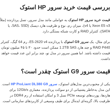
بررسی قیمت خرید سرور HP استوک
قیمت خرید سرور HP استوک
به عواملی مانند مدل سرور، نسل پردازنده (مثلاً
Xeon E5 v3 یا v4)، میزان رم، نوع و ظرفیت هارد دیسک (SAS، SSD، یا
SATA)، کنترلر RAID و کارت شبکه بستگی دارد.
برای مثال، یک
سرور G9 استوک
با پردازنده E5-2620 v4، رم 64 گیگ، کنترلر
RAID P440 و چند هارد 1.2TB SAS ممکن است حدود ۳۰ تا ۴۵ میلیون تومان
قیمت داشته باشد. اما همین سرور در مدل نو، چند برابر این عدد قیمت خواهد
داشت.
قیمت سرور G9 استوک چقدر است؟
یکی از محبوب‌ترین مدل‌های استوک،
سرور HP ProLiant DL380 G9
است.
این مدل به‌خاطر پشتیبانی از دو سوکت پردازنده، معماری 12Gb/s برای
هاردها، پورت‌های توسعه PCIe نسل 3 و امکان استفاده از رم DDR4 در
ظرفیت بالا، گزینه‌ای ایده‌آل برای طیف وسیعی از کاربردهای سازمانی است.