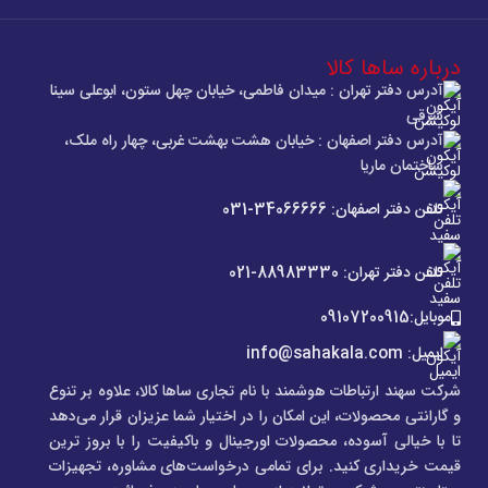
درباره ساها کالا
آدرس دفتر تهران : میدان فاطمی، خیابان چهل ستون، ابوعلی سینا
شرقی
آدرس دفتر اصفهان : خیابان هشت بهشت غربی، چهار راه ملک،
ساختمان ماریا
تلفن دفتر اصفهان: 34066666-031
تلفن دفتر تهران: 88983330-021
موبایل:09107200915
ایمیل: info@sahakala.com
شرکت سهند ارتباطات هوشمند با نام تجاری ساها کالا، علاوه‌ بر تنوع
و گارانتی محصولات، این امکان را در اختیار شما عزیزان قرار می‌دهد
تا با خیالی آسوده، محصولات اورجینال و باکیفیت را با بروز ترین
قیمت خریداری کنید. برای تمامی درخواست‌های مشاوره، تجهیزات