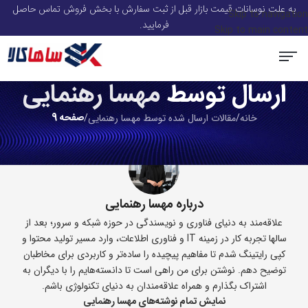
به علت نوسانات قیمت بازار قبل از ثبت سفارش با بخش فروش تماس حاصل
Skip to navigation
فرمایید.
Skip to main content
ارسال توسط
مهسا رهنمایی
سرور و قطعات سرور HP
استوریج و ذخیره ساز
سوئیچ شبکه
ماژول شبکه
تجهیزات Voip
صفحه اصلی
اکسس پوینت
صفحه 9
خانه
/
مقالات ارسال شده توسط مهسا رهنمایی
/
درباره مهسا رهنمایی
علاقه‌مند به دنیای فناوری و نویسندگی در حوزه شبکه و سرور؛ بعد از
سالها تجربه کار در زمینه IT و فناوری اطلاعات، وارد مسیر تولید محتوا و
کپی رایتینگ شدم تا مفاهیم پیچیده را ساده‌تر و کاربردی‌ برای مخاطبان
توضیح دهم. نوشتن برای من راهی است تا دانسته‌هایم را با دیگران به
اشتراک بگذارم و همراه علاقه‌مندان به دنیای تکنولوژی باشم.
نمایش تمام نوشته‌های مهسا رهنمایی