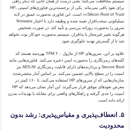
سیستم محافظت می‌کنند؛ یعنی درست از همان جایی که دیگر راهی
برای نفوذ باقی نمی‌ماند. یکی از برجسته‌ترین فناوری‌های امنیتی HP،
«Silicon Root of Trust» است. این فناوری به‌صورت عمیق در لایه
سیلیکونی سخت‌افزار تعبیه شده و وظیفه دارد تا اعتبار firmware
سرور را به‌صورت روزانه بررسی و تأیید کند. در صورت تشخیص
هرگونه تغییر غیرمجاز یا بدافزار، سیستم به‌صورت خودکار بوت نخواهد
شد تا از گسترش تهدید جلوگیری شود.
علاوه بر این، سرورهای HP از ماژول TPM ۲.۰ بهره‌مند هستند که
کلیدهای رمزنگاری را به‌صورت ایمن ذخیره می‌کنند. فناوری‌هایی مانند
Secure Boot و پردازنده‌های دارای قابلیت رمزنگاری AES-NI نیز
امنیت را در سطح بالایی تضمین می‌کنند. بر اساس آمار منتشرشده،
سازمان‌هایی که از سرورهای HP استفاده می‌کنند، تا ۶۰٪ کمتر در
معرض نفوذهای موفق قرار می‌گیرند. این آمار نشان می‌دهد که HP
امنیت را جدی گرفته و راهکارهای واقعی برای مقابله با تهدیدات مدرن
ارائه داده است.
۵. انعطاف‌پذیری و مقیاس‌پذیری: رشد بدون
محدودیت