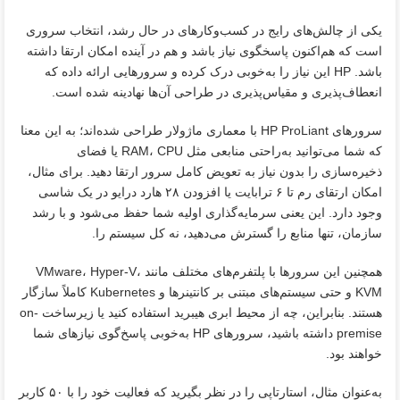
یکی از چالش‌های رایج در کسب‌وکارهای در حال رشد، انتخاب سروری
است که هم‌اکنون پاسخگوی نیاز باشد و هم در آینده امکان ارتقا داشته
باشد. HP این نیاز را به‌خوبی درک کرده و سرورهایی ارائه داده که
انعطاف‌پذیری و مقیاس‌پذیری در طراحی آن‌ها نهادینه شده است.
سرورهای HP ProLiant با معماری ماژولار طراحی شده‌اند؛ به این معنا
که شما می‌توانید به‌راحتی منابعی مثل RAM، CPU یا فضای
ذخیره‌سازی را بدون نیاز به تعویض کامل سرور ارتقا دهید. برای مثال،
امکان ارتقای رم تا ۶ ترابایت یا افزودن ۲۸ هارد درایو در یک شاسی
وجود دارد. این یعنی سرمایه‌گذاری اولیه شما حفظ می‌شود و با رشد
سازمان، تنها منابع را گسترش می‌دهید، نه کل سیستم را.
همچنین این سرورها با پلتفرم‌های مختلف مانند VMware، Hyper-V،
KVM و حتی سیستم‌های مبتنی بر کانتینرها و Kubernetes کاملاً سازگار
هستند. بنابراین، چه از محیط ابری هیبرید استفاده کنید یا زیرساخت on-
premise داشته باشید، سرورهای HP به‌خوبی پاسخ‌گوی نیازهای شما
خواهند بود.
به‌عنوان مثال، استارتاپی را در نظر بگیرید که فعالیت خود را با ۵۰ کاربر