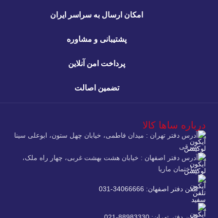
امکان ارسال به سراسر ایران
پشتیبانی و مشاوره
پرداخت امن آنلاین
تضمین اصالت
درباره ساها کالا
آدرس دفتر تهران : میدان فاطمی، خیابان چهل ستون، ابوعلی سینا
شرقی
آدرس دفتر اصفهان : خیابان هشت بهشت غربی، چهار راه ملک،
ساختمان ماریا
تلفن دفتر اصفهان: 34066666-031
تلفن دفتر تهران: 88983330-021