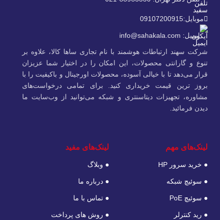
موبایل:09107200915
ایمیل: info@sahakala.com
شرکت سهند ارتباطات هوشمند با نام تجاری ساها کالا، علاوه‌ بر
تنوع و گارانتی محصولات، این امکان را در اختیار شما عزیزان
قرار می‌دهد تا با خیالی آسوده، محصولات اورجینال و باکیفیت را با
بروز ترین قیمت خریداری کنید. برای تمامی درخواست‌های
مشاوره، تجهیزات دیتاسنتری و شبکه می‌توانید از وب‌سایت ما
دیدن فرمائید.
لینک‌های مهم
لینک‌های مفید
● خرید سرور HP
● وبلاگ
● سوئیچ شبکه
● درباره ما
● سوئیچ PoE
● تماس با ما
● رید کنترلر
● روش های پرداخت