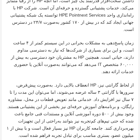
داشتن سخت‌افزار قدرتمند یک چیز است، اما آنچه HP را از رقبا متمایز
می‌کند، خدمات پشتیبانی گسترده و حرفه‌ای آن است. شرکت HP با
راه‌اندازی واحد HPE Pointnext Services توانسته یک شبکه پشتیبانی
جهانی ایجاد کند که در بیش از ۱۷۰ کشور به‌صورت ۲۴/۷ در دسترس
است.
زمان پاسخ‌دهی به مشکلات بحرانی در این سیستم کمتر از ۴ ساعت
است، و این برای بسیاری از شرکت‌ها که نیاز به دسترسی مداوم
دارند، حیاتی است. همچنین HP به مشتریان خود دسترسی به بیش از
۶۰,۰۰۰ متخصص IT می‌دهد که می‌توانند به‌صورت آنلاین یا حضوری
خدمات ارائه دهند.
از لحاظ گارانتی نیز، HP انعطاف بالایی دارد. به‌صورت پیش‌فرض،
سرورها با گارانتی ۳ ساله عرضه می‌شوند، اما می‌توان این مدت را تا
۷ سال نیز افزایش داد. خدماتی مانند تعویض قطعات در محل، مشاوره
رایگان، و برنامه‌های آموزش حرفه‌ای نیز بخشی از این پشتیبانی هستند.
وجود بیش از ۵۰۰ دوره آموزشی آنلاین و مستندات فنی جامع باعث
شده که حتی تیم‌های کم‌تجربه نیز بتوانند به‌راحتی از این تجهیزات
بهره‌برداری کنند. جامعه کاربران HP نیز بسیار فعال است و با بیش از ۱
میلیون عضو، بستری مناسب برای تبادل تجربه فراهم شده است.