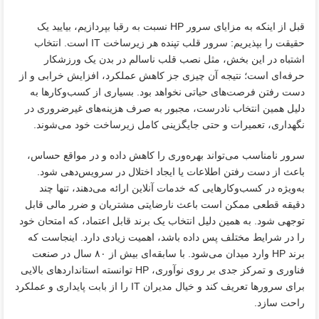
قبل از اینکه به مزایای سرور HP نسبت به رقبا بپردازیم، بیایید یک
حقیقت را بپذیریم: سرور قلب تپنده هر زیرساخت IT است. انتخاب
اشتباه در این بخش، مثل نصب قلب ناسالم در بدن یک ورزشکار
حرفه‌ای است؛ نتیجه آن چیزی جز کاهش عملکرد، افزایش خرابی و از
دست رفتن فرصت‌های حیاتی نخواهد بود. بسیاری از کسب‌وکارها به
دلیل همین انتخاب نادرست، مجبور به صرف هزینه‌های غیرضروری در
نگهداری، تعمیرات و حتی جایگزینی کامل زیرساخت خود می‌شوند.
سرور نامناسب می‌تواند بهره‌وری را کاهش داده و در مواقع حساس،
باعث از دست رفتن اطلاعات یا ایجاد اختلال در سرویس‌دهی شود.
به‌ویژه در کسب‌وکارهایی که خدمات آنلاین ارائه می‌دهند، تنها چند
دقیقه قطعی ممکن است باعث نارضایتی مشتریان و ضرر مالی قابل
توجهی شود. به همین دلیل انتخاب یک برند قابل اعتماد، که امتحان خود
را در شرایط مختلف پس داده باشد، اهمیت زیادی دارد. اینجاست که
برند HP وارد میدان می‌شود. با سابقه‌ای بیش از ۸۰ سال در صنعت
فناوری و تمرکز جدی بر روی نوآوری، HP توانسته استانداردهای بالایی
برای سرورها تعریف کند و خیال مدیران IT را از بابت پایداری و عملکرد
راحت سازد.