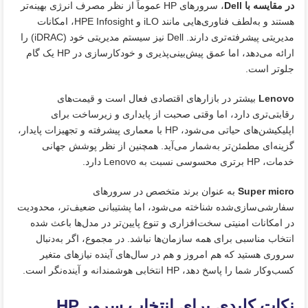
در مقایسه با Dell
، سرورهای HP عموماً از نظر مصرف انرژی بهینه‌تر
هستند و به‌لطف فناوری‌هایی مانند iLO و HPE Infosight، امکانات
مدیریتی پیشرفته‌تری دارند. Dell نیز سیستم مدیریتی خود (iDRAC) را
ارائه می‌دهد، اما عمق پیش‌بینی‌پذیری و خودکارسازی در HP یک گام
جلوتر است.
Lenovo
بیشتر در بازارهای اقتصادی فعال است و قیمت‌های
رقابتی‌تری دارد، اما وقتی صحبت از پایداری و زیرساخت برای
اپلیکیشن‌های حیاتی می‌شود، HP با معماری پیشرفته و تجهیزات پایدار،
گزینه‌ای مطمئن‌تر به‌شمار می‌آید. همچنین از نظر پوشش جهانی
خدمات، HP برتری محسوسی نسبت به Lenovo دارد.
Super micro
به‌ عنوان برند متخصص در سرورهای
سفارشی‌سازی‌شده شناخته می‌شود، اما پشتیبانی ضعیف‌تر، محدودیت
در امکانات امنیتی سخت‌افزاری و تنوع پایین‌تر در مدل‌ها باعث شده
انتخاب مناسبی برای همه سازمان‌ها نباشد. در مجموع، اگر به‌دنبال
سروری هستید که هم امروز و هم در سال‌های آینده نیازهای متغیر
کسب‌وکار شما را پاسخ دهد، HP انتخابی هوشمندانه و آینده‌نگر است.
نکات کلیدی برای انتخاب سرور HP