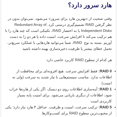
هارد سرور دارد؟
وقتی صحبت از «بهترین هارد برای سرور» می‌شود، نمی‌توان بدون در
نظر گرفتن RAID تصمیم‌گیری درستی کرد. Redundant Array of
Independent Disks یا به اختصار RAID، تکنیکی است که چند هارد را با
هم ترکیب می‌کند تا افزایش سرعت، امنیت داده یا هر دو را به‌ دست
آوریم. بسته به نوع RAID، شما می‌توانید هاردهایی با عملکرد سریع‌تر،
تحمل خطای بیشتر یا ظرفیت ذخیره‌سازی بهینه داشته باشید.
هر کدام از سطوح RAID کاربرد خاصی دارد:
RAID 0
:
فقط افزایش سرعت. هیچ افزونه‌ای برای محافظت از
اطلاعات ندارد. مناسب سیستم‌هایی با نیاز شدید به سرعت (ولی نه
امنیت)
RAID 1
:
آینه‌سازی اطلاعات روی دو دیسک. اگر یکی از هاردها خراب
شود، اطلاعات از دیگری بازیابی می‌شود. برای امنیت پایه بسیار
کاربردی است
RAID 5
:
ترکیب سرعت، امنیت و ظرفیت. حداقل ۳ هارد نیاز دارد؛ یکی
از محبوب‌ترین سطوح RAID برای کسب‌وکارها