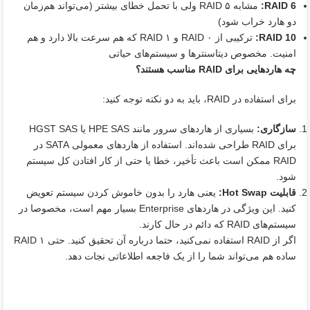
RAID 6
:
مشابه RAID ۵ ولی با تحمل خطای بیشتر (می‌تواند هم‌زمان
دو هارد خراب شود)
RAID 10
:
ترکیبی از RAID ۰ و RAID ۱ که هم سرعت بالا دارد و هم
امنیت. مخصوص دیتاسنترها و سیستم‌های حیاتی
چه هاردهایی برای
RAID
مناسب هستند؟
برای استفاده در RAID، باید به دو نکته توجه کنید:
سازگاری
:
بسیاری از هاردهای سرور مانند HPE SAS یا HGST SAS
برای RAID طراحی شده‌اند. استفاده از هاردهای معمولی SATA در
RAID ممکن است باعث تأخیر، خطا یا حتی از کار افتادن کل سیستم
شود.
قابلیت
Hot Swap:
یعنی هارد را بدون خاموش کردن سیستم تعویض
کنید. این ویژگی در هاردهای Enterprise بسیار مهم است، مخصوصا در
سیستم‌های RAID که دائم در حال کارند.
اگر از RAID استفاده نمی‌کنید، حتما درباره آن تحقیق کنید. حتی RAID ۱
ساده هم می‌تواند شما را از یک فاجعه اطلاعاتی نجات دهد.