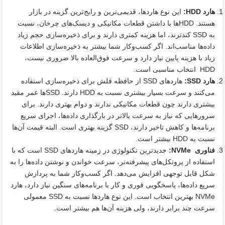
هارد
HDD
:
این نوع هاردها، قدیمی‌ترین و رایج‌ترین گزینه در بازار
هستند. HDDها با داشتن قطعات مکانیکی و دیسک‌های چرخان، نسبت
به SSD کندترند، اما هزینه کمتری دارند و برای ذخیره‌سازی حجم زیاد
داده‌ها مناسب‌اند. اگر کسب‌وکار شما بیشتر به ذخیره‌سازی اطلاعات
زیاد با هزینه پایین نیاز دارد و سرعت فوق‌العاده بالا ضروری نیست،
HDD انتخاب مناسبی است.
هارد
SSD
:
هاردهای SSD از حافظه فلش برای ذخیره‌سازی استفاده
می‌کنند و سرعت بسیار بیشتری نسبت به HDD دارند. SSDها عمر مفید
بیشتری دارند چون قطعات مکانیکی ندارند و دوام بهتری دارند. برای
سرورهایی که نیاز به سرعت بالاتر در بارگذاری داده‌ها، اجرای سریع
برنامه‌ها و کاهش تاخیر دارند، SSD گزینه بهتری است. البته قیمت آن‌ها
نسبت به HDD بیشتر است.
فناوری
NVMe
:
جدیدترین تکنولوژی در زمینه هاردهای SSD است که با
استفاده از پروتکل‌های پیشرفته‌تر، سرعت خواندن و نوشتن داده‌ها را به
شکل قابل توجهی افزایش می‌دهد. اگر کسب‌وکار شما به پردازش
سریع داده‌ها، پاسخگویی فوری و کار با برنامه‌های سنگین نیاز دارد، هارد
NVMe بهترین انتخاب است. این نوع هاردها نسبت به SSD معمولی
سرعت چند برابر دارند، ولی هزینه آن‌ها هم بیشتر است.