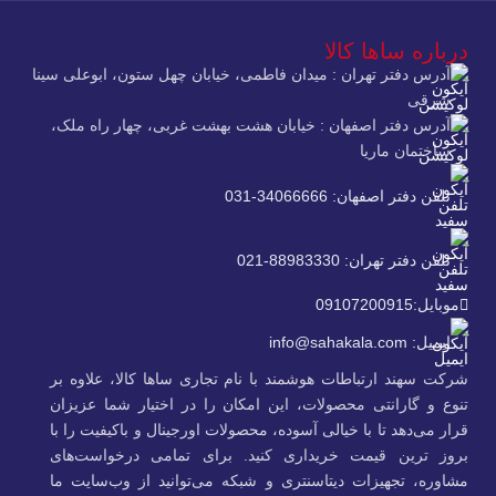
درباره ساها کالا
آدرس دفتر تهران : میدان فاطمی، خیابان چهل ستون، ابوعلی سینا
شرقی
آدرس دفتر اصفهان : خیابان هشت بهشت غربی، چهار راه ملک،
ساختمان ماریا
تلفن دفتر اصفهان: 34066666-031
تلفن دفتر تهران: 88983330-021
موبایل:09107200915
ایمیل: info@sahakala.com
شرکت سهند ارتباطات هوشمند با نام تجاری ساها کالا، علاوه‌ بر
تنوع و گارانتی محصولات، این امکان را در اختیار شما عزیزان
قرار می‌دهد تا با خیالی آسوده، محصولات اورجینال و باکیفیت را با
بروز ترین قیمت خریداری کنید. برای تمامی درخواست‌های
مشاوره، تجهیزات دیتاسنتری و شبکه می‌توانید از وب‌سایت ما