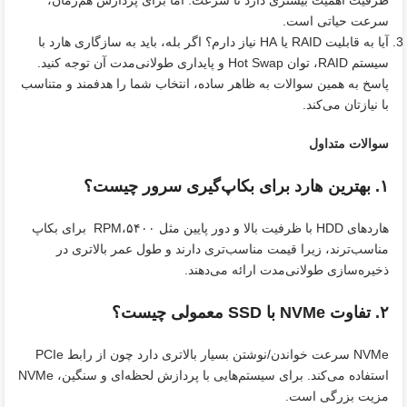
ظرفیت اهمیت بیشتری دارد تا سرعت. اما برای پردازش هم‌زمان،
سرعت حیاتی است.
آیا به قابلیت RAID یا HA نیاز دارم؟ اگر بله، باید به سازگاری هارد با
سیستم RAID، توان Hot Swap و پایداری طولانی‌مدت آن توجه کنید.
پاسخ به همین سوالات به‌ ظاهر ساده، انتخاب شما را هدفمند و متناسب
با نیازتان می‌کند.
سوالات متداول
۱. بهترین هارد برای بکاپ‌گیری سرور چیست؟
هاردهای HDD با ظرفیت بالا و دور پایین مثل ۵۴۰۰،RPM برای بکاپ
مناسب‌ترند، زیرا قیمت مناسب‌تری دارند و طول عمر بالاتری در
ذخیره‌سازی طولانی‌مدت ارائه می‌دهند.
۲. تفاوت NVMe با SSD معمولی چیست؟
NVMe سرعت خواندن/نوشتن بسیار بالاتری دارد چون از رابط PCIe
استفاده می‌کند. برای سیستم‌هایی با پردازش لحظه‌ای و سنگین، NVMe
مزیت بزرگی است.