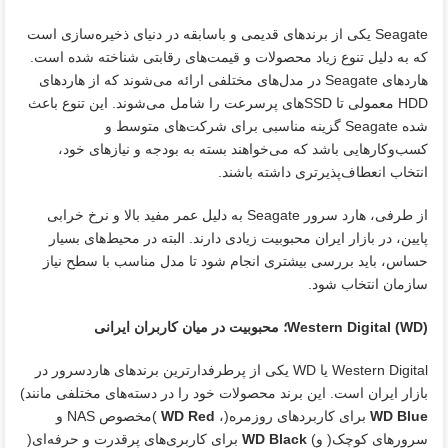
Seagate یکی از برندهای قدیمی و باسابقه در دنیای ذخیره‌سازی است
که به دلیل تنوع زیاد محصولات و قیمت‌های رقابتی شناخته شده است.
هاردهای Seagate در مدل‌های مختلفی ارائه می‌شوند که از هاردهای
HDD معمولی تا SSDهای پرسرعت را شامل می‌شوند. این تنوع باعث
شده Seagate گزینه مناسبی برای شرکت‌های متوسط و
کسب‌وکارهایی باشد که می‌خواهند بسته به بودجه و نیازهای خود،
انتخاب انعطاف‌پذیرتری داشته باشند.
از طرفی، هارد سرور Seagate به دلیل عمر مفید بالا و نرخ خرابی
پایین، در بازار ایران محبوبیت زیادی دارند. البته در محیط‌های بسیار
حساس، باید بررسی بیشتری انجام شود تا مدل مناسب با سطح نیاز
سازمان انتخاب شود.
Western Digital (WD)
؛ محبوبیت در میان کاربران ایرانی
Western Digital یا WD یکی از پرطرفدارترین برندهای هاردسرور در
بازار ایران است. این برند محصولات خود را در دسته‌های مختلفی مانند)
WD Blue
برای کاربردهای روزمره(،
WD Red
)مخصوص NAS و
سرورهای کوچک( و)
WD Black
برای کاربری‌های پرقدرت و حرفه‌ای(