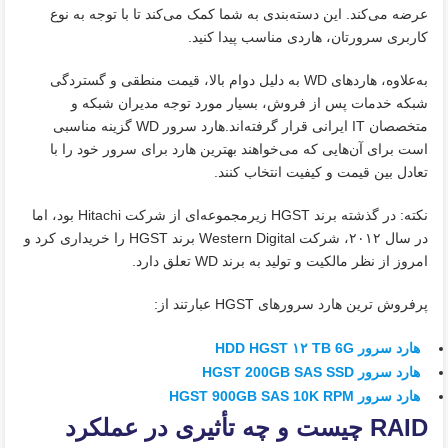
عرضه می‌کند. این دسته‌بندی به شما کمک می‌کند تا با توجه به نوع
کاربری سرورتان، هاردی مناسب پیدا کنید.
به‌علاوه، هاردهای WD به‌ دلیل دوام بالا، قیمت منطقی و گستردگی
شبکه خدمات پس از فروش، بسیار مورد توجه مدیران شبکه و
متخصصان IT ایرانی قرار گرفته‌اند.هارد سرور WD گزینه مناسبی
است برای آن‌هایی که می‌خواهند بهترین هارد برای سرور خود را با
تعادل بین قیمت و کیفیت انتخاب کنند.
نکته: در گذشته برند HGST زیرمجموعه‌ای از شرکت Hitachi بود، اما
در سال ۲۰۱۲، شرکت Western Digital برند HGST را خریداری کرد و
امروز از نظر مالکیت و تولید به برند WD تعلق دارد.
پرفروش ترین هارد سرورهای HGST عبارتند از:
هارد سرور HDD HGST ۱۲ TB 6G
هارد سرور HGST 200GB SAS SSD
هارد سرور HGST 900GB SAS 10K RPM
RAID چیست و چه تأثیری در عملکرد