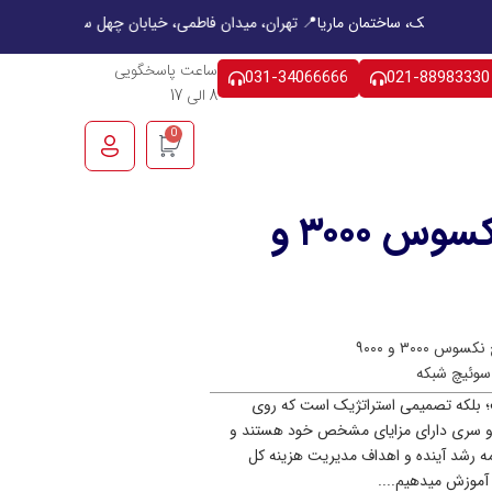
بهشت غربی، چهار راه ملک، ساختمان ماریا
📍 تهران، میدان فاطمی، خیابان چهل 
ساعت پاسخگویی
031-34066666
021-88983330
8 الی 17
0
بررسی تفاوت‌های سوئیچ نکسوس ۳۰۰۰ و
۳۰۰۰ و ۹۰۰۰
سوئیچ شبکه
ها یک تصمیم فنی نیست؛ بلکه تصمیمی استراتژیک است که روی
ر دو سری دارای مزایای مشخص خود هستند و
امه رشد آینده و اهداف مدیریت هزینه کل
 آموزش میدهیم....