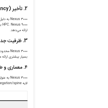
2.
تأخیر
(Latency)
exus ۳۰۰۰
ارائه می‌دهد.
3.
ظرفیت جدول‌
بسیار بیشتری ارائه می‌دهد، از VXLAN و EVPN پشتیبانی می‌کند و با حالت NX-OS یا Cisco ACI، امکان مدیری
۴. معماری و طراحی شبکه
لایه aggregation/spine استفاده شود و نقش کلیدی در Spine-Leaf، دیتاسنترهای مقیاس‌پذیر و پروژه‌های Cloud-native دارد.