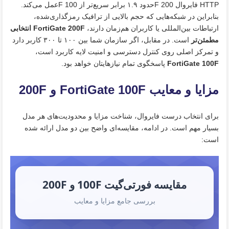
HTTP فایروال F 200حدود ۱.۹ برابر سریع‌تر از F 100عمل می‌کند.
بنابراین در شبکه‌هایی که حجم بالایی از ترافیک رمزگذاری‌شده،
ارتباطات بین‌المللی یا کاربران هم‌زمان دارند،
FortiGate 200F انتخابی
مطمئن‌تر
است. در مقابل، اگر سازمان شما بین ۱۰۰ تا ۳۰۰ کاربر دارد
و تمرکز اصلی روی کنترل دسترسی و امنیت لایه کاربرد است،
FortiGate 100F
پاسخگوی تمام نیازهایتان خواهد بود.
مزایا و معایب FortiGate 100F و 200F
برای انتخاب درست فایروال، شناخت مزایا و محدودیت‌های هر مدل
بسیار مهم است. در ادامه، مقایسه‌ای واضح بین دو مدل ارائه شده
است:
مقایسه فورتی‌گیت 100F و 200F
بررسی جامع مزایا و معایب