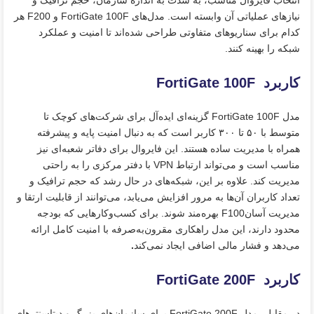
انتخاب فایروال مناسب، به شدت به اندازه سازمان، حجم ترافیک و
نیازهای عملیاتی آن وابسته است. مدل‌های FortiGate 100F و F200 هر
کدام برای سناریوهای متفاوتی طراحی شده‌اند تا امنیت و عملکرد
شبکه را بهینه کنند.
کاربرد FortiGate 100F
مدل FortiGate 100F گزینه‌ای ایده‌آل برای شرکت‌های کوچک تا
متوسط با ۵۰ تا ۳۰۰ کاربر است که به دنبال امنیت پایه و پیشرفته
همراه با مدیریت ساده هستند. این فایروال برای دفاتر شعبه‌ای نیز
مناسب است و می‌تواند ارتباط VPN با دفتر مرکزی را به راحتی
مدیریت کند. علاوه بر این، شبکه‌های در حال رشد که حجم ترافیک و
تعداد کاربران آن‌ها به مرور افزایش می‌یابد، می‌توانند از قابلیت ارتقا و
مدیریت آسانF100 بهره‌مند شوند. برای کسب‌وکارهایی که بودجه
محدود دارند، این مدل راهکاری مقرون‌به‌صرفه با امنیت کامل ارائه
می‌دهد و فشار مالی اضافی ایجاد نمی‌کند
.
کاربرد FortiGate 200F
در مقابل، مدل FortiGate 200F برای سازمان‌های بزرگ و دیتاسنترهای