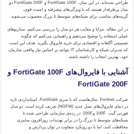
طراحی شده‌اند. در این میان، FortiGate 100F و FortiGate 200F دو
مدل پرطرفدار هستند که با ویژگی‌های پیشرفته و امنیت قوی،
گزینه‌های مناسب برای شبکه‌های متوسط تا بزرگ محسوب می‌شوند.
در این مقاله، مزایا و معایب هر دو مدل را بررسی می‌کنیم، سناریوهای
عملی استفاده را توضیح می‌دهیم و راهنمایی می‌کنیم که چگونه
تصمیمی آگاهانه و اقتصادی برای خرید فایروال بگیرید. هدف این است
که مدیران شبکه و کارشناسان IT بتوانند بر اساس نیاز واقعی سازمان
خود، بهترین انتخاب را داشته باشند.
آشنایی با فایروال‌های FortiGate 100F و
FortiGate 200F
شرکت ‌Fortinet سال‌هاست که با سری FortiGate، استانداردی تازه
در دنیای فایروال‌های نسل جدید (NGFW) تعریف کرده است. دو مدل
فورتی گیت 100F و200F در رده‌ی سازمانی طراحی شده‌ تا
شبکه‌های متوسط تا بزرگ را در برابر تهدیدات روزافزون سایبری
محافظت کنند، اما با دو رویکرد متفاوت در توان پردازش و
مقیاس‌پذیری.