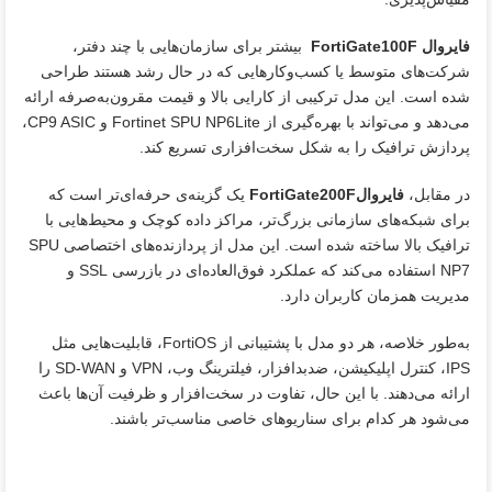
فایروال FortiGate100F
بیشتر برای سازمان‌هایی با چند دفتر،
شرکت‌های متوسط یا کسب‌وکارهایی که در حال رشد هستند طراحی
شده است. این مدل ترکیبی از کارایی بالا و قیمت مقرون‌به‌صرفه ارائه
می‌دهد و می‌تواند با بهره‌گیری از Fortinet SPU NP6Lite و CP9 ASIC،
پردازش ترافیک را به شکل سخت‌افزاری تسریع کند.
در مقابل،
فایروالFortiGate200F
یک گزینه‌ی حرفه‌ای‌تر است که
برای شبکه‌های سازمانی بزرگ‌تر، مراکز داده کوچک و محیط‌هایی با
ترافیک بالا ساخته شده است. این مدل از پردازنده‌های اختصاصی SPU
NP7 استفاده می‌کند که عملکرد فوق‌العاده‌ای در بازرسی SSL و
مدیریت همزمان کاربران دارد.
به‌طور خلاصه، هر دو مدل با پشتیبانی از FortiOS، قابلیت‌هایی مثل
IPS، کنترل اپلیکیشن، ضدبدافزار، فیلترینگ وب، VPN و SD-WAN را
ارائه می‌دهند. با این حال، تفاوت در سخت‌افزار و ظرفیت آن‌ها باعث
می‌شود هر کدام برای سناریوهای خاصی مناسب‌تر باشند.