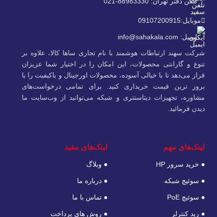
تلفن دفتر تهران: 88983330-021
موبایل:09107200915
ایمیل: info@sahakala.com
شرکت سهند ارتباطات هوشمند با نام تجاری ساها کالا، علاوه‌ بر
تنوع و گارانتی محصولات، این امکان را در اختیار شما عزیزان
قرار می‌دهد تا با خیالی آسوده، محصولات اورجینال و باکیفیت را با
بروز ترین قیمت خریداری کنید. برای تمامی درخواست‌های
مشاوره، تجهیزات دیتاسنتری و شبکه می‌توانید از وب‌سایت ما
دیدن فرمائید.
لینک‌های مهم
لینک‌های مفید
● خرید سرور HP
● وبلاگ
● سوئیچ شبکه
● درباره ما
● سوئیچ PoE
● تماس با ما
● رید کنترلر
● روش های پرداخت