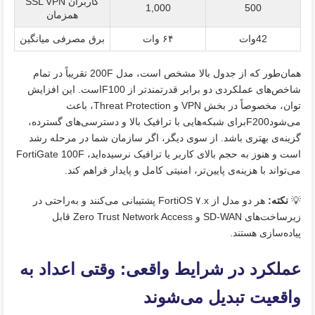
کاربران SSL VPN
1,000
500
همزمان
42وات
۶۴ وات
برق مصرفی میانگین
همان‌طور که از جدول بالا مشخص است، مدل 200F تقریباً در تمام
شاخص‌های عملکردی دو برابر قدرتمندتر از F100است. این افزایش
توان، مخصوصاً در بخش VPN و Threat Protection، باعث
می‌شودF200برای شبکه‌هایی با ترافیک بالا و دسترسی‌های گسترده،
گزینه‌ی بهتری باشد. از سوی دیگر، اگر سازمان شما در مرحله رشد
است و هنوز به حجم بالای کاربر یا ترافیک نرسیده‌اید، FortiGate 100F
می‌تواند با هزینه‌ی پایین‌تر، امنیتی کامل و پایدار فراهم کند.
💡
نکته
:
هر دو مدل از FortiOS ۷.x پشتیبانی می‌کنند و به‌راحتی در
زیرساخت‌های SD-WAN و Zero Trust Network Access قابل
پیاده‌سازی هستند.
عملکرد در شرایط واقعی: وقتی اعداد به
واقعیت تبدیل می‌شوند