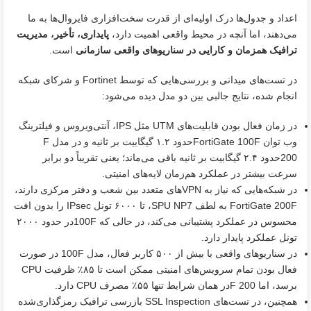
اعداد و جدول‌ها درک اولیه‌ای از قدرت سخت‌افزاری فایروال‌ها به ما
می‌دهند، اما آنچه در محیط واقعی اهمیت دارد،
پایداری، تأخیر، مدیریت
ترافیک همزمان و کارایی در سناریوهای واقعی سازمانی
است.
در تست‌های میدانی و بررسی‌هایی که توسط Fortinet و شرکای شبکه
انجام شده، نتایج جالبی بین دو مدل دیده می‌شود:
در زمان فعال بودن قابلیت‌های UTM مثل IPS، آنتی‌ویروس و فیلترینگ
وب توان FortiGate 100Fحدود ۱.۲ گیگابیت بر ثانیه و در مدل F
200حدود ۲.۴ گیگابیت بر ثانیه باقی می‌ماند؛ یعنی تقریباً دو برابر
سرعت بیشتر در عملکرد هم‌زمان لایه‌های امنیتی.
در شبکه‌هایی که نیاز به VPNهای متعدد بین شعب و دفتر مرکزی دارند،
FortiGate 200F به لطف SPU NP7، تا ۶۰۰۰ تونل IPsec را بدون افت
محسوس در عملکرد پشتیبانی می‌کند، در حالی که 100Fدر حدود ۲۰۰۰
تونل عملکرد پایدار دارد.
در سناریوهای واقعی با بیش از ۵۰۰ کاربر فعال، مدل 100F در صورت
فعال بودن تمام سرویس‌های امنیتی ممکن است تا ۸۵٪ ظرفیت CPU
برسد، اما F 200در همان شرایط تنها ۵۵٪ مصرف CPU دارد.
همچنین، در تست‌های SSL Inspection بازرسی ترافیک رمزگذاری‌شده