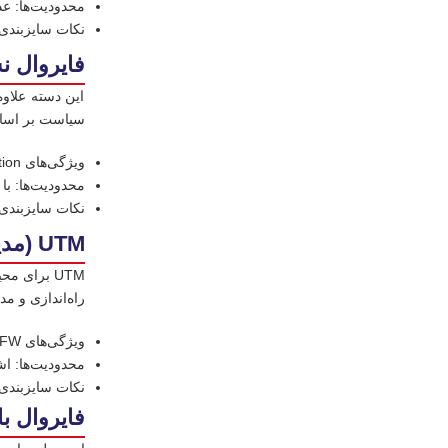
محدودیت‌ها: عد
نکات سایزبندی: به throughput لایه ۳/۴ و تعداد اتصالات هم‌زمان دقت کن؛ اگر قرار است بعداً به NGFW ارتقا دهی
فایروال نسل جدید W
این دسته علاوه
سیاست بر اساس
ویژگی‌های NGFW: App Control/ID، User-ID/SSO، IPS/IDS، Web Filtering، SSL/TLS Inspection، لاگ و گزارش‌گیری پیشرفته
محدودیت‌ها: با فعال‌بودن IPS/SSL توان عبوری کاهش می‌یاب
نکات سایزبندی: throughput با سرویس‌ها (نه عدد اسمی) و ظرفیت جلسات در ثانیه را مبنا بگیر؛ برای رشد ۲–۳ ساله ۱.۵–۲ برابر ظرفیت
UTM (مدیریت یکپارچه تهدید)
راه‌اندازی و م
ویژگی‌های UTM: NGFW سبک + AV شبکه‌ای، Anti-Spam، Web/Email Security، VPN، اغلب با مدیریت ابری ساده
محدودیت‌ها: اش
نکات سایزبندی: حتماً عدد throughput با «تمام سرویس‌ها + nspection
فایروال با تمرکز ب