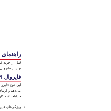
راهنمای 
قبل از خرید فا
بهترین فایروال
فایروال Stateful) SPI – لایه ۳/۴)
این نوع فایرو
می‌دهد و ارتبا
جزئیات لایه کار
ویژگی‌های فایروال spi: NAT، فیلترینگ پایه، ACL، Routing ساده، پشتیبانی او