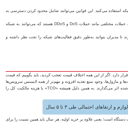
شبکه استفاده می‌کنند. این قوانین می‌توانند شامل محدود کردن دسترسی به
شناسایی و جلوگیری از حملات: فایروال‌های سخت‌افزاری قادر به شناسایی و مسدود کردن حملات مختلفی مانند حملات DoS و DDoS هستند که می‌توانند به شبکه
 تا مدیران بتوانند به‌طور دقیق فعالیت‌های شبکه را تحت نظر داشته و
و حتی یک میلیارد تومان قرار دارد. اگر از این همه اختلاف قیمت تعجب کردید، باید بگوییم که قیمت
 و ماژول‌ها، وجود منبع تغذیه افزونه و مهم‌تر از همه لایسنس‌ سرویس‌ها
(IPS/AV/URL Filter/Sandbox) و پشتیبانی (۸×۵ یا ۲۴×۷، مدت ۱/۳/۵ سال) روی رقم تمام‌شده اثر می‌گذارند. به‌ همین دلیل همیشه «TCO» یا هزینه مالکیت کل را
 ارتقاهای احتمالی طی ۳ تا ۵ سال
اه: هزینه‌ی لایسنس سرویس‌ها و پشتیبانی معمولا سالانه حدود ۲۰ تا ۳۰٪ قیمت دستگاه است؛ یعنی علاوه بر خرید اولیه، هر سال باید همین نسبت را برای