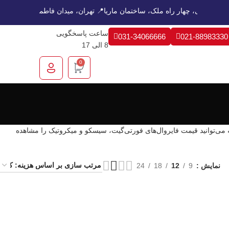
یابان هشت بهشت غربی، چهار راه ملک، ساختمان ماریا
📍 تهران، میدان فاط
ساعت پاسخگویی
031-34066666
021-88983330
8 الی 17
0
ه می‌توانید قیمت فایروال‌های فورتی‌گیت، سیسکو و میکروتیک را مشاهده
نمایش
9
12
18
24