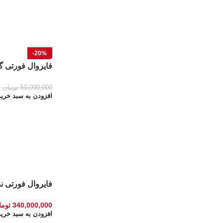
-20%
فایروال فورتی گیت ate ۴۰F
0
50,000,000
تومان
افزودن به سبد خرید
فایروال فورتی نت Gate FG-۱۰۰F
340,000,000
توما
افزودن به سبد خرید