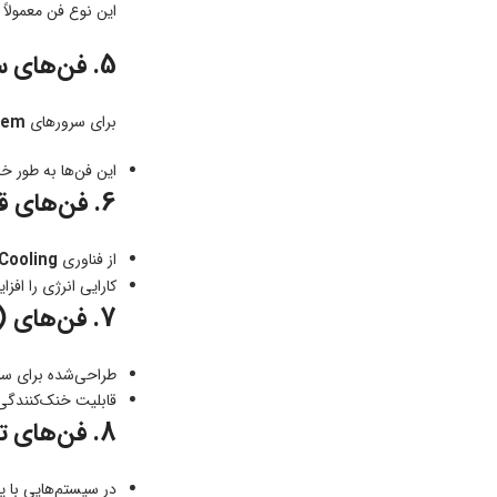
این نوع فن معمولاً در سرورها
5. فن‌های سیستم Blade (BladeSystem Fans)
برای سرورهای
tem
این فن‌ها به طور 
6. فن‌های قابل تنظیم (Dynamic Smart Cooling Fans)
از فناوری
Cooling
کارایی انرژی را افز
7. فن‌های GPU (GPU Cooling Fans)
طراحی‌شده برای سرورهایی که از کار
قابلیت خنک‌کنندگی
8. فن‌های ترکیبی یا ریداندنت (Redundant Fans)
در سیستم‌هایی با پیکربندی افزونه 