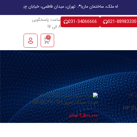
 هشت بهشت غربی، چهار راه ملک، ساختمان ماریا
📍 تهران، میدان فاطمی، خیابان
ساعت پاسخگویی
031-34066666
021-88983330
8 الی 17
0
یش
12
24
18
9
هیت سینک سرور HP DL۳۸۰ G۹
HP DL۳۸۰ 
2,500,000
تومان
افزودن به سبد خرید