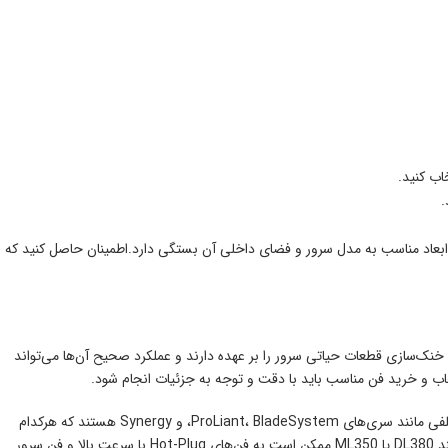
اب کنید.
.
92mm،، و ...) طراحی می‌شوند. انتخاب ابعاد مناسب به مدل سرور و فضای داخلی آن بستگی دارد.اطمینان حاصل کنید که
وظیفه خنک‌سازی قطعات حیاتی سرور را بر عهده دارند و عملکرد صحیح آن‌ها می‌تواند
تخاب و خرید فن مناسب باید با دقت و توجه به جزئیات انجام شود.
در گام اول، ضروری است که مدل دقیق سرور خود را مشخص کنید. سرورهای HP دارای مدل‌های مختلفی مانند سری‌های ProLiant، BladeSystem، و Synergy هستند که هرکدام
ممکن است از فن‌های با ابعاد و مشخصات متفاوت استفاده کنند. به‌عنوان مثال، سرورهای رک‌مونت مانند DL380 یا ML350 ممکن است به فن‌های Hot-Plug با سرعت بالا و فن سرور