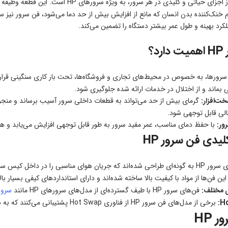
یکی از اجزای حیاتی و کلیدی در هر سر
کرد بهینه و طول عمر بیشتر دستگاه را تضمین می‌کند.
د؟
رورها، به خصوص در محیط‌های تجاری و فروشگاه‌ها، تحت بار کاری سنگینی قرار د
 بماند و از اختلال در خدمات ارائه شده جلوگیری شود.
خت‌افزار:
گرمای بیش از حد می‌تواند به قطعات داخلی سرور آسیب برساند و منجر ب
لی قابل توجهی شود.
ور:
با حفظ دمای مناسب، عمر مفید سرور به طور قابل توجهی افزایش می‌یابد و هز
یدی فن سرور HP
ی مناسبی را در داخل کیس سرور ایجاد کنند و به طور موثر گرما را دفع کنند.
ین فن‌ها از مواد با کیفیت بالا ساخته شده‌اند و دارای استانداردهای کیفی بسیا
ی مختلف:
فن‌های سرور HP با طیف گسترده‌ای از مدل‌های سرورهای HP مانند
سرور  g8
برخی از مدل‌های فن سرور HP از فناوری Hot Swap پشتیبانی می‌کنند که به شما امکان می‌دهد بدون نیاز به خاموش کردن سرور، فن خراب را تعویض کنید.
 HP