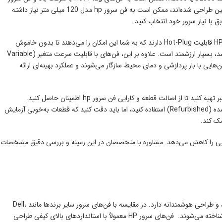
hp مدل 92 میلی متر نیاز داشته باشند سرورهای رک‌مونت، به‌ویژه مدل‌هایی که برای پردازش‌های سنگین طراحی شده‌اند، ممکن است به فن سرور hp مدل 120 میلی متر نیاز داشته
یکی از عوامل کلیدی در خرید فن سرور hp اصل، توجه به قابلیت‌های آن است. برخی از فن‌های سرور HP قابلیت Hot-Plug دارند که به شما این امکان را می‌دهند تا بدون خاموش
کردن سرور، فن را تعویض کنید. این ویژگی در محیط‌هایی که سرور باید به‌صورت مداوم در حال کار باشد، بسیار ارزشمند است. علاوه بر این، فن‌های با قابلیت سرعت متغیر (Variable
 زیاد فن سرور hp را به حداقل برسانند. چنین فن‌هایی با بار پردازشی و دمای محیط سازگار می‌شوند و عملکرد بهینه‌ای ارائه
نهایتاً، خرید فن از شرکت های معتبر بسیار مهم است. توصیه می‌شود فن سرور HP را فروشگاه‌های معتبر تهیه کنید تا از اصالت قطعه و کارایی فن سرور hp اطمینان حاصل کنید.
همچنین، در صورت نیاز به قطعات یدکی، می‌توانید از فروشندگان معتبر قطعات دست دوم یا بازسازی‌شده (Refurbished) استفاده کنید، اما باید دقت کنید که قطعات به‌خوبی آزمایش
مک کند.
 خرابی را کاهش می‌دهد. مشاوره با متخصصان در این زمینه و بررسی دقیق مشخصات
فن سرور HP یکی از برترین انتخاب‌ها در فناوری سرور می باشد زیرا کیفیت ساخت بالا، تطبیق‌پذیری، و طراحی هوشمندانه دارد. در مقایسه با فن‌های سرور سایر برندها مانند Dell،
IBM یا Supermicro، این فن‌ها به دلیل ویژگی‌های خاص و سازگاری کامل با سیستم‌های سروری HP شناخته می‌شوند. فن‌های سرور HP معمولاً با استانداردهای بالای کیفی طراحی