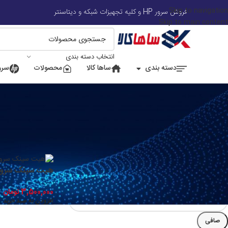
Skip to navigation
فروش سرور HP و کلیه تجهیزات شبکه و دیتاسنتر
Skip to main content
انتخاب دسته بندی
دسته بندی
ساها کالا
محصولات
سرور
فیلتر بر اساس قیمت
خانه
/
قطعات جانبی 
هیت سینک سرور  DL۳۸۰ G۱۰
3,500,000
تومان
افزودن به سبد خرید
صافی