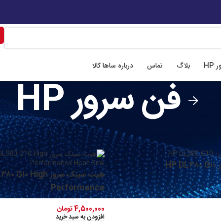
📍 تهران، میدان فاطمی، خیابان چهل ستون، ابوعلی سینا شرقی
📍 اصفهان،خیابان
 HP
بلاگ
تماس
درباره ساها کالا
فن سرور HP
فن سرور HP
نما
سرور
/
HP
هیت سینک سرور G۱۰ High
Performance
4,500,000
تومان
افزودن به سبد خرید