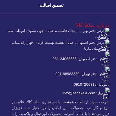
تضمین اصالت
درباره ساها کالا
آدرس دفتر تهران : میدان فاطمی، خیابان چهل ستون، ابوعلی سینا
شرقی
آدرس دفتر اصفهان : خیابان هشت بهشت غربی، چهار راه ملک،
ساختمان ماریا
تلفن دفتر اصفهان: 34066666-031
تلفن دفتر تهران: 88983330-021
موبایل:09107200915
ایمیل: info@sahakala.com
شرکت سهند ارتباطات هوشمند با نام تجاری ساها کالا، علاوه‌ بر
تنوع و گارانتی محصولات، این امکان را در اختیار شما عزیزان
قرار می‌دهد تا با خیالی آسوده، محصولات اورجینال و باکیفیت را با