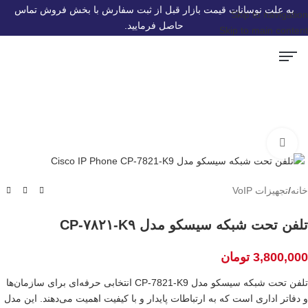
به علت نوسانات قیمت بازار قبل از ثبت سفارش با بخش فروش تماس
Skip to navigation
حاصل فرمایید.
Skip to main content
سرور و قطعات سرور HP
تجهیزات Voip
سوئیچ شبکه
ماژول شبکه
صفحه اصلی
اکسس پوینت
استوریج و ذخیره ساز
برای بزرگنمایی کلیک کنید
خانه
/
تجهیزات VoIP
تلفن تحت شبکه سیسکو مدل CP-۷۸۲۱-K۹
3,800,000
تومان
تلفن تحت شبکه سیسکو مدل CP-7821-K9 انتخابی حرفه‌ای برای سازمان‌ها
و دفاتر اداری است که به ارتباطات پایدار و با کیفیت اهمیت می‌دهند. این مدل