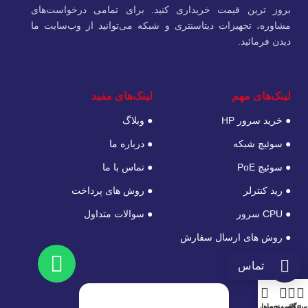
بروز ترین قیمت خریداری کنید. برای تمامی درخواست‌های
مشاوره، تجهیزات دیتاسنتری و شبکه می‌توانید از وب‌سایت ما
دیدن فرمائید.
لینک‌های مهم
لینک‌های مفید
● خرید سرور HP
● وبلاگ
● سوئیچ شبکه
● درباره ما
● سوئیچ PoE
● تماس با ما
● رید کنترلر
● روش های پرداخت
● CPU سرور
● سوالات متداول
● روش های ارسال سفارش
تماس
وشگاه
سبد خرید
علاقه‌مندی‌ها
حساب من