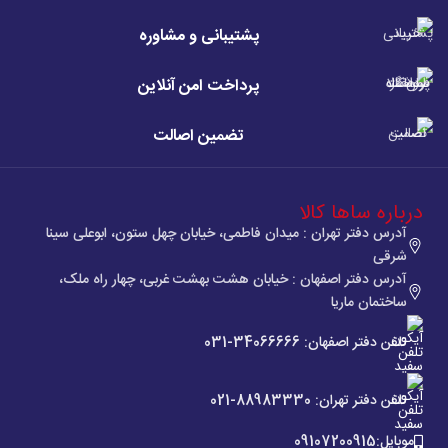
پشتیبانی و مشاوره
پرداخت امن آنلاین
تضمین اصالت
درباره ساها کالا
آدرس دفتر تهران : میدان فاطمی، خیابان چهل ستون، ابوعلی سینا
شرقی
آدرس دفتر اصفهان : خیابان هشت بهشت غربی، چهار راه ملک،
ساختمان ماریا
تلفن دفتر اصفهان: 34066666-031
تلفن دفتر تهران: 88983330-021
موبایل:09107200915