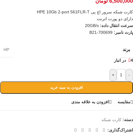
6,500,000
تومان
کارت شبکه سرور اچ پی HPE 10Gb 2-port 561FLR-T
دارای دو پورت اترنت
سرعت انتقال داده:
20GB/s
پارت نامبر:
700699-B21
برند
HP
4 در انبار
+
-
افزودن به سبد خرید
مقايسه
افزودن به علاقه مندی
دسته:
کارت شبکه
اشتراک‌گذاری: