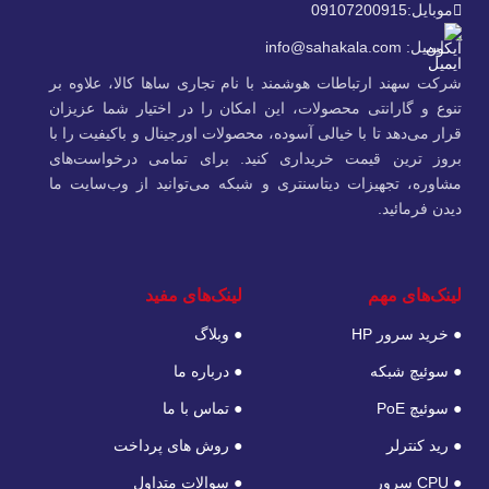
موبایل:09107200915
ایمیل: info@sahakala.com
شرکت سهند ارتباطات هوشمند با نام تجاری ساها کالا، علاوه‌ بر
تنوع و گارانتی محصولات، این امکان را در اختیار شما عزیزان
قرار می‌دهد تا با خیالی آسوده، محصولات اورجینال و باکیفیت را با
بروز ترین قیمت خریداری کنید. برای تمامی درخواست‌های
مشاوره، تجهیزات دیتاسنتری و شبکه می‌توانید از وب‌سایت ما
دیدن فرمائید.
لینک‌های مهم
لینک‌های مفید
● خرید سرور HP
● وبلاگ
● سوئیچ شبکه
● درباره ما
● سوئیچ PoE
● تماس با ما
● رید کنترلر
● روش های پرداخت
● CPU سرور
● سوالات متداول