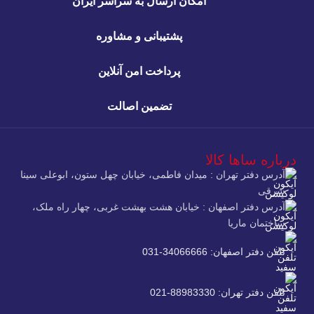
امکان ارسال به سراسر ایران
پشتیبانی و مشاوره
پرداخت امن آنلاین
تضمین اصالت
درباره ساها کالا
آدرس دفتر تهران : میدان فاطمی، خیابان چهل ستون، ابوعلی سینا
شرقی
آدرس دفتر اصفهان : خیابان هشت بهشت غربی، چهار راه ملک،
ساختمان ماریا
تلفن دفتر اصفهان: 34066666-031
تلفن دفتر تهران: 88983330-021