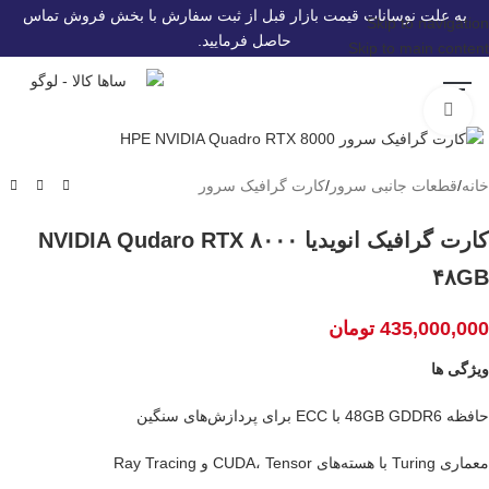
به علت نوسانات قیمت بازار قبل از ثبت سفارش با بخش فروش تماس
Skip to navigation
حاصل فرمایید.
Skip to main content
برای بزرگنمایی کلیک کنید
سرور و قطعات سرور HP
تجهیزات Voip
سوئیچ شبکه
ماژول شبکه
صفحه اصلی
اکسس پوینت
استوریج و ذخیره ساز
خانه
/
قطعات جانبی سرور
/
کارت گرافیک سرور
کارت گرافیک انویدیا NVIDIA Qudaro RTX ۸۰۰۰
۴۸GB
435,000,000
تومان
ویژگی ها
حافظه 48GB GDDR6 با ECC برای پردازش‌های سنگین
معماری Turing با هسته‌های CUDA، Tensor و Ray Tracing