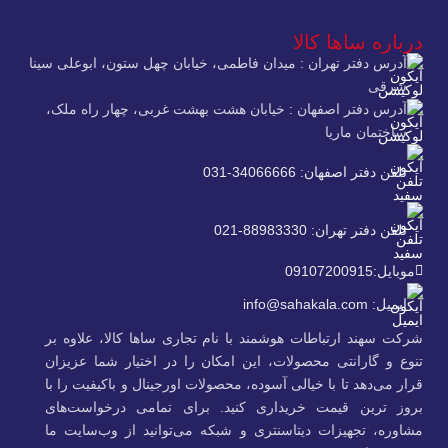
درباره ساها کالا
آدرس دفتر تهران : میدان فاطمی، خیابان چهل ستون، ابوعلی سینا
شرقی
آدرس دفتر اصفهان : خیابان هشت بهشت غربی، چهار راه ملک،
ساختمان ماریا
تلفن دفتر اصفهان: 34066666-031
تلفن دفتر تهران: 88983330-021
موبایل:09107200915
ایمیل: info@sahakala.com
شرکت سهند ارتباطات هوشمند با نام تجاری ساها کالا، علاوه‌ بر
تنوع و گارانتی محصولات، این امکان را در اختیار شما عزیزان
قرار می‌دهد تا با خیالی آسوده، محصولات اورجینال و باکیفیت را با
بروز ترین قیمت خریداری کنید. برای تمامی درخواست‌های
مشاوره، تجهیزات دیتاسنتری و شبکه می‌توانید از وب‌سایت ما