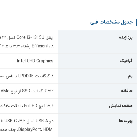
جدول مشخصات فنی
پردازنده
Efficient، ۸ رشته، ۳.۳ تا ۴.۵ گیگاهرتز، کش ۱۰ مگابایت)
گرافیک
Intel UHD Graphics
رم
۸ گیگابایت LPDDR5 با باس ۴۸۰۰ (غیرقابل ارتقا)
حافظه
۵۱۲ گیگابایت SSD از نوع NVMe
صفحه نمایش
۱۵.۶ اینچ Full HD با دقت ۱۹۲۰×۱۰۸۰،مات
پورت ها
DisplayPort، HDMI، جک هدفون، کارت‌خوان