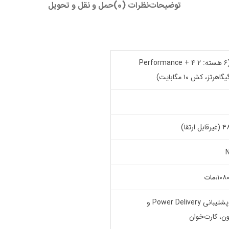
توضیحات
نظرات (0)
حمل و نقل و تحویل
اینتل Core i3-1315U نسل ۱۳ (۶ هسته: ۲ Performance + ۴
دو USB-A نسل ۳.۲، USB-C با پشتیبانی Power Delivery و