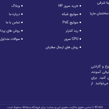
نا شرقی
● خرید سرور HP
● وبلاگ
اختمان ماریا
● سوئیچ شبکه
● درباره ما
● سوئیچ PoE
● تماس با ما
● رید کنترلر
● روش های پرد
● CPU سرور
● سوالات متداول
● روش های ارسال سفارش
وع و گارانتی
خیالی آسوده،
 کنید. برای
‌توانید از
1404©
تمامی حقوق مالکیت معنوی این وب‌سایت برای فروشگاه ساهاکالا محفوظ است.