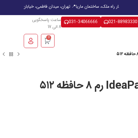
 بهشت غربی، چهار راه ملک، ساختمان ماریا
📍 تهران، میدان فاطمی، خیابان چهل
ساعت پاسخگویی
031-34066666
021-88983330
8 الی 17
0