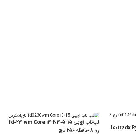
لپ‌تاپ اچ‌پی ۱۵-fd۰۲۳۰wm Core i۳-N۳۰۵
fc۰۱۴۶dx Ryzen ۵-
رم ۸ حافظه ۲۵۶ تاچ