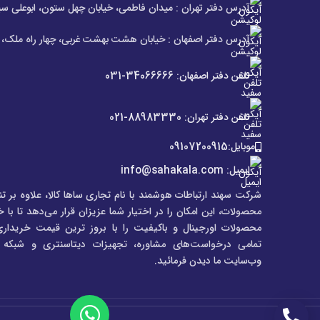
آدرس دفتر تهران : میدان فاطمی، خیابان چهل ستون، ابوعلی سی
آدرس دفتر اصفهان : خیابان هشت بهشت غربی، چهار راه ملک، س
تلفن دفتر اصفهان: 34066666-031
تلفن دفتر تهران: 88983330-021
موبایل:09107200915
ایمیل: info@sahakala.com
شرکت سهند ارتباطات هوشمند با نام تجاری ساها کالا، علاوه‌ بر تن
محصولات، این امکان را در اختیار شما عزیزان قرار می‌دهد تا با 
محصولات اورجینال و باکیفیت را با بروز ترین قیمت خریداری
تمامی درخواست‌های مشاوره، تجهیزات دیتاسنتری و شبکه می
وب‌سایت ما دیدن فرمائید.
تماس