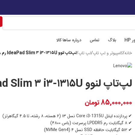
تهران، میدان فاطمی، خیابان چهل ستون، ابوعلی سینا شرقی
📍 اصفهان،خیابان هشت
 HP
بلاگ
تماس
درباره ساها کالا
لپ‌تاپ لنوو IdeaPad Slim ۳ i۳-۱۳۱۵U رم ۸ حافظه ۵۱۲
خانه
/
کامپیوتر و لپ تاپ
/
لپ تاپ
/
لپ‌تاپ لنوو IdeaPad Slim ۳ i۳-۱۳۱۵U رم ۸ حافظه ۵۱۲
85,000,000
تومان
✔ پردازنده اینتل Core i3-1315U نسل ۱۳ (۶ هسته، ۸ رشته، تا ۴.۵ گیگاهرتز)
✔ ۸ گیگابایت رم LPDDR5 پرسرعت (باس ۴۸۰۰)
✔ ۵۱۲ گیگابایت حافظه SSD نسل ۴ (NVMe Gen4)