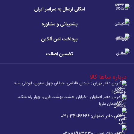
امکان ارسال به سراسر ایران
پشتیبانی و مشاوره
پرداخت امن آنلاین
تضمین اصالت
درباره ساها کالا
آدرس دفتر تهران : میدان فاطمی، خیابان چهل ستون، ابوعلی سینا
شرقی
آدرس دفتر اصفهان : خیابان هشت بهشت غربی، چهار راه ملک،
ساختمان ماریا
تلفن دفتر اصفهان: 34066666-031
تلفن دفتر تهران: 88983330-021