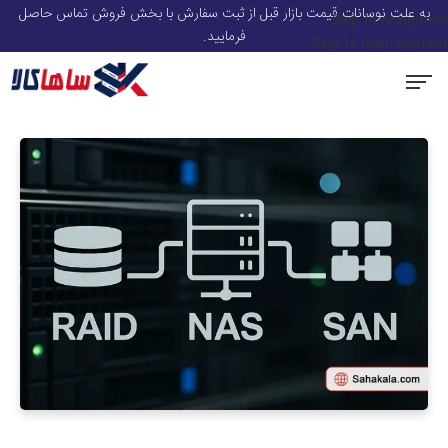
به علت نوسانات قیمت بازار قبل از ثبت سفارش با بخش فروش تماس حاصل
Skip to navigation
فرمایید.
Skip to main content
سرور و قطعات سرور HP
استوریج و ذخیره ساز
سوئیچ شبکه
ماژول شبکه
تجهیزات Voip
صفحه اصلی
اکسس پوینت