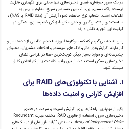
در یک سرور حرفه‌ای، فضای ذخیره‌سازی تنها محلی برای نگهداری فایل‌ها
نیست؛ بلکه بستری برای تضمین دسترسی سریع، مداوم و ایمن به
اطلاعات است. انتخاب نوع حافظه، نحوه آرایش آن (مثلا RAID یا NAS) ،
سیاست‌های پشتیبان‌گیری و حتی مکان فیزیکی ذخیره‌سازی، همگی در
کیفیت این تجربه نقش دارند.
پس نتیجه می‌گیریم که کسب‌وکارها امروزه با حجم عظیمی از داده‌ها سر و
کار دارند: گزارش‌های مالی، لاگ‌های سیستمی، اطلاعات مشتریان، محتوای
چندرسانه‌ای و موارد بسیار دیگر. کوچک‌ترین خطا در طراحی فضای
ذخیره‌سازی ممکن است باعث از بین رفتن اطلاعات یا از کار افتادن کامل
سیستم شود.
۱. آشنایی با تکنولوژی‌های RAID برای
افزایش کارایی و امنیت داده‌ها
یکی از مهم‌ترین راهکارها برای افزایش امنیت و سرعت در فضای
ذخیره‌سازی سرور، استفاده از فناوری RAID، مخفف عبارت Redundant
Array of Independent Disks
به ‌معنای “آرایه افزونه‌ای از دیسک‌های
مستقل” است. در واقع،RAID به شما امکان می‌دهد تا چندین هارد را به