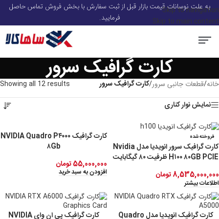
به علت نوسانات قیمت بازار قبل از ثبت سفارش با بخش فروش تماس حاصل
Skip to navigation
فرمایید.
Skip to main content
کارت گرافیک سرور
سرور و قطعات سرور HP
استوریج و ذخیره ساز
سوئیچ شبکه
ماژول شبکه
تجهیزات Voip
صفحه اصلی
اکسس پوینت
کارت گرافیک سرور
خانه
/
قطعات جانبی سرور
/
Showing all 12 results
نمایش نوار کناری
کارت گرافیک NVIDIA Quadro P۴۰۰۰
فروخته شده
۸Gb
کارت گرافیک سرور انویدیا مدل Nvidia
H۱۰۰ ۸۰GB PCIE ظرفیت ۸۰ گیگابایت
55,000,000
تومان
افزودن به سبد خرید
8,535,000,000
تومان
اطلاعات بیشتر
کارت گرافیک انویدیا مدل Quadro
کارت گرافیک پی ان وای NVIDIA