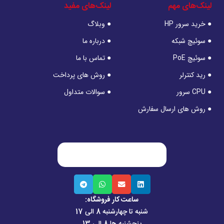
لینک‌های مهم
لینک‌های مفید
● خرید سرور HP
● وبلاگ
● سوئیچ شبکه
● درباره ما
● سوئیچ PoE
● تماس با ما
● رید کنترلر
● روش های پرداخت
● CPU سرور
● سوالات متداول
● روش های ارسال سفارش
ساعت کار فروشگاه:
شنبه تا چهارشنبه 8 الی 17
پنجشنبه ها 8 الی 13