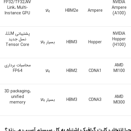
FP32/TF32،NV
NVIDIA
Link، Multi-
Ampere
Ampere
HBM2e
بالا
Instance GPU
(A100)
NVIDIA
پشتیبانی LLM،
Hopper
نسل جدید
Hopper
HBM3
بسیار بالا
Tensor Core
(H100)
AMD
محاسبات برداری
MI100
CDNA1
HBM2
بالا
FP64
3D packaging،
unified
AMD
CDNA3
HBM3
بسیار بالا
memory
MI300
چرا انتخاب کارت گرافیک اشتباه به کل سیستم آسیب می‌زند؟