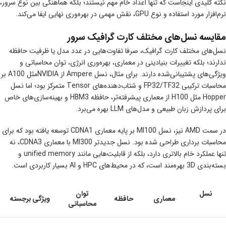
نکته کلیدی اینجاست که تنها اعداد خام مهم نیستند؛ بلکه هماهنگی بین نوع سرور،
نرم‌افزار مورد استفاده و نوع GPU، نقش مهمی در بهره‌وری نهایی ایفا می‌کند.
مقایسه نسل‌های مختلف کارت گرافیک سرور
نسل‌های مختلف کارت گرافیک، صرفا تفاوت‌هایی در عدد مدل یا ظرفیت حافظه
ندارند؛ بلکه تغییرات بنیادینی در معماری، بهره‌وری انرژی، توان محاسباتی و
ویژگی‌های پشتیبانی‌شده دارند. برای مثال، نسل Ampere از NVIDIAمثل A100 بر
محاسبات ترکیبی FP32/TF32 و شتاب‌دهنده‌های Tensor متمرکز بود؛ اما نسل
Hopper مثل H100 از معماری پیشرفته‌تر، حافظه HBM3 و بهینه‌سازی‌های خاص
برای پردازش زبان طبیعی و مدل‌های LLM بهره می‌برد.
در سمت AMD نیز، نسل MI100 بر پایه معماری CDNA1 توسعه یافته بود که برای
محاسبات برداری طراحی شده بود. نسل جدیدتر MI300 با معماری CDNA3، نه
تنها عملکرد خام بالاتری دارد، بلکه از قابلیت‌هایی مانند unified memory و
بسته‌بندی 3D بهره‌مند است، که در محیط‌های HPC و AI بسیار کاربردی است.
نسل
توان
معماری
حافظه
ویژگی برجسته
محاسباتی