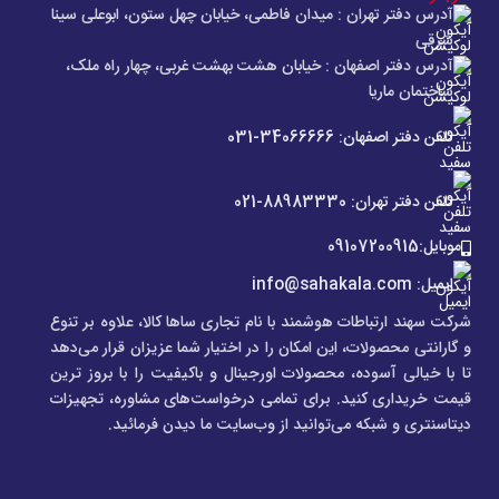
آدرس دفتر تهران : میدان فاطمی، خیابان چهل ستون، ابوعلی سینا
شرقی
آدرس دفتر اصفهان : خیابان هشت بهشت غربی، چهار راه ملک،
ساختمان ماریا
تلفن دفتر اصفهان: 34066666-031
تلفن دفتر تهران: 88983330-021
موبایل:09107200915
ایمیل: info@sahakala.com
شرکت سهند ارتباطات هوشمند با نام تجاری ساها کالا، علاوه‌ بر تنوع
و گارانتی محصولات، این امکان را در اختیار شما عزیزان قرار می‌دهد
تا با خیالی آسوده، محصولات اورجینال و باکیفیت را با بروز ترین
قیمت خریداری کنید. برای تمامی درخواست‌های مشاوره، تجهیزات
دیتاسنتری و شبکه می‌توانید از وب‌سایت ما دیدن فرمائید.