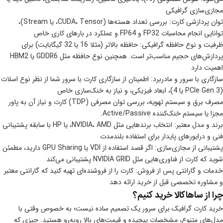
مجازی‌سازی گرافیکی
توان پردازشی کارت: بررسی تعداد هسته‌ها (CUDA، Tensor، یا Stream)،
توانایی انجام محاسبات FP32 و FP64 و عملکرد در بارهای کاری خاص
ظرفیت و نوع حافظه گرافیکی: حافظه بالاتر (مثلا 16 یا 32 گیگابایت) برای
پردازش‌های حجیم مناسب‌تر است. همچنین نوع حافظه مثل GDDR6 یا HBM2
اهمیت دارد
سازگاری با سرور و مادربرد: اطمینان از سازگاری کارت با سرور شما از نظر نوع اسلات
(PCIe Gen 3 یا 4)، ابعاد فیزیکی، و نیاز به خنک‌سازی خاص
مصرف برق و سیستم تهویه، بررسی توان مصرفی (TDP) کارت و نیاز آن به پاور
مجزا یا سیستم خنک‌کننده Active/Passive.
برند و مدل معتبر: انتخاب برندهایی مثل NVIDIA، AMD، یا HP با سابقه پشتیبانی
فنی و درایورهای پایدار برای استفاده بلندمدت
پشتیبانی از مجازی‌سازی: اگر قصد استفاده از VDI یا GPU Sharing دارید، مطمئن
شوید که کارت از فناوری‌هایی مثل NVIDIA GRID پشتیبانی می‌کند
خدمات و گارانتی پس از فروش: کارت را از فروشنده‌ای تهیه کنید که گارانتی معتبر
و مشاوره تخصصی قبل از خرید ارائه دهد
چرا از ساهاکالا خرید کنیم؟
خرید کارت گرافیک برای سرور یک تصمیم ساده نیست؛ به‌ خصوص وقتی با
مدل‌های متنوع، مشخصات پیچیده و قیمت‌های بالا روبه‌رو هستید. چیزی که