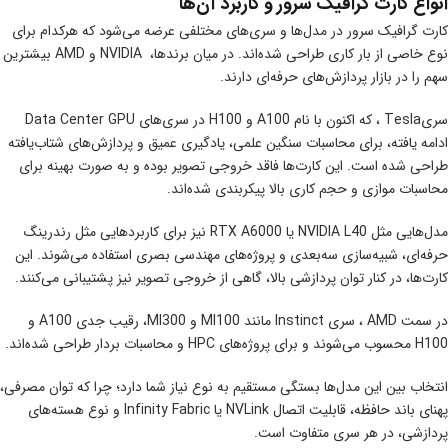
انواع کارت گرافیک سرور و کاربرد آن‌ها
کارت‌ گرافیک سرور در مدل‌ها و سری‌های مختلفی عرضه می‌شود که هرکدام برای
نوع خاصی از بار کاری طراحی شده‌اند. در میان برندها، NVIDIA و AMD بیشترین
سهم را در بازار پردازش‌های حرفه‌ای دارند.
سریTesla ، که اکنون با نام A100 و H100 در سری‌های Data Center GPU
ادامه یافته، برای محاسبات سنگین علمی، یادگیری عمیق و پردازش‌های شتاب‌یافته
طراحی شده است. این کارت‌ها فاقد خروجی تصویر بوده و به‌ صورت بهینه برای
محاسبات موازی و حجم کاری بالا پیکربندی شده‌اند.
مدل‌هایی مثل NVIDIA L40 یا RTX A6000 نیز برای کاربردهایی مثل رندرینگ
حرفه‌ای، شبیه‌سازی سه‌بعدی و پروژه‌های مهندسی بصری استفاده می‌شوند. این
کارت‌ها، در کنار توان پردازشی بالا، گاهی از خروجی تصویر نیز پشتیبانی می‌کنند.
در سمت AMD ، سری Instinct مانند MI100 و MI300، رقیب جدی A100 و
H100 محسوب می‌شوند و برای پروژه‌های HPC و محاسبات بردار طراحی شده‌اند.
انتخاب بین این مدل‌ها بستگی مستقیم به نوع نیاز شما دارد؛ چرا که توان مصرفی،
پهنای باند حافظه، قابلیت اتصال NVLink یا Infinity Fabric و نوع هسته‌های
پردازشی، در هر سری متفاوت است.