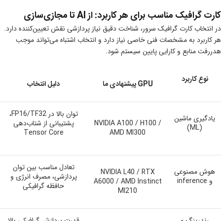
کارت گرافیک مناسب برای هر کاربرد: از AI تا مجازی‌سازی
در انتخاب کارت گرافیک سرور، شناخت دقیق نیاز پردازشی نقش تعیین‌کننده دارد.
هر کاربرد به مشخصات فنی خاصی نیاز دارد و انتخاب اشتباه می‌تواند موجب
هدررفت منابع و کارایی پایین سیستم شود.
نوع کاربرد
GPU
پیشنهادی
ما
دلیل انتخاب
توان بالا در FP16/TF32،
یادگیری ماشین
NVIDIA A100 / H100 /
پشتیبانی از شتاب‌دهی
(ML)
Tensor Core
AMD MI300
تعادل مناسب بین توان
هوش مصنوعی
NVIDIA L40 / RTX
پردازشی، مصرف انرژی و
و inference
A6000 / AMD Instinct
حافظه گرافیکی
MI210
رندرینگ و
قدرت پردازش گرافیکی بالا