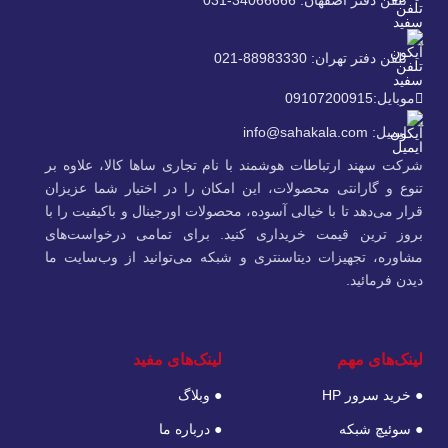
تلفن دفتر تهران: 88983330-021
موبایل:09107200915
ایمیل: info@sahakala.com
شرکت سهند ارتباطات هوشمند با نام تجاری ساها کالا، علاوه‌ بر
تنوع و گارانتی محصولات، این امکان را در اختیار شما عزیزان
قرار می‌دهد تا با خیالی آسوده، محصولات اورجینال و باکیفیت را با
بروز ترین قیمت خریداری کنید. برای تمامی درخواست‌های
مشاوره، تجهیزات دیتاسنتری و شبکه می‌توانید از وب‌سایت ما
دیدن فرمائید.
لینک‌های مهم
لینک‌های مفید
● خرید سرور HP
● وبلاگ
● سوئیچ شبکه
● درباره ما