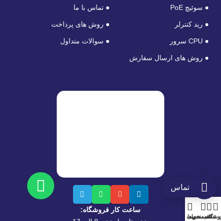
● سوئیچ PoE
● تماس با ما
● رید کنترلر
● روش های پرداخت
● CPU سرور
● سوالات متداول
● روش های ارسال سفارش
تماس
ساعت کار فروشگاه:
وشگاه
سبد خرید
علاقه‌مندی‌ها
حساب من