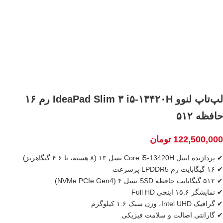
لپ‌تاپ لنوو IdeaPad Slim ۳ i۵-۱۳۴۲۰H رم ۱۶
حافظه ۵۱۲
122,500,000
تومان
✔ پردازنده اینتل Core i5-13420H نسل ۱۳ (۸ هسته، تا ۴.۶ گیگاهرتز)
✔ ۱۶ گیگابایت رم LPDDR5 پرسرعت
✔ ۵۱۲ گیگابایت حافظه SSD نسل ۴ (NVMe PCIe Gen4)
✔ نمایشگر ۱۵.۶ اینچی Full HD
✔ گرافیک Intel UHD، وزن سبک ۱.۶ کیلوگرم
✔ گارانتی اصالت و سلامت فیزیکی